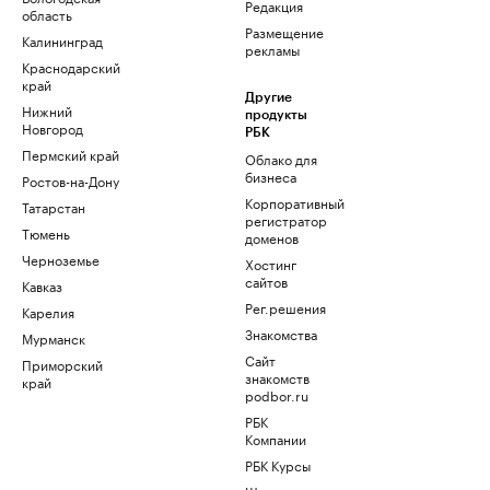
Редакция
область
Размещение
Калининград
рекламы
Краснодарский
край
Другие
Нижний
продукты
Новгород
РБК
Пермский край
Облако для
бизнеса
Ростов-на-Дону
Корпоративный
Татарстан
регистратор
Тюмень
доменов
Черноземье
Хостинг
сайтов
Кавказ
Рег.решения
Карелия
Знакомства
Мурманск
Сайт
Приморский
знакомств
край
podbor.ru
РБК
Компании
РБК Курсы