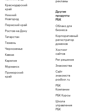
рекламы
Краснодарский
край
Другие
Нижний
продукты
Новгород
РБК
Пермский край
Облако для
бизнеса
Ростов-на-Дону
Корпоративный
Татарстан
регистратор
Тюмень
доменов
Черноземье
Хостинг
сайтов
Кавказ
Рег.решения
Карелия
Знакомства
Мурманск
Сайт
Приморский
знакомств
край
podbor.ru
РБК
Компании
РБК Курсы
Школа
управления
РБК