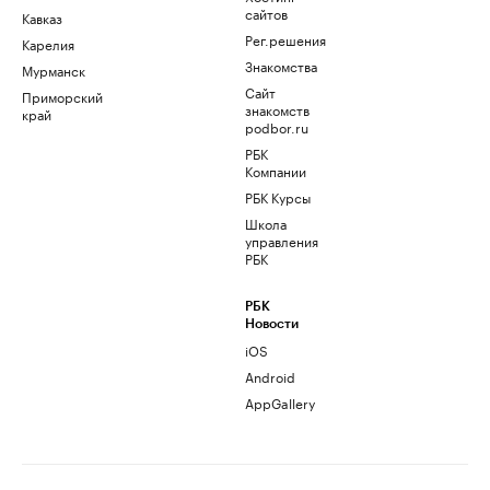
сайтов
Кавказ
Рег.решения
Карелия
Знакомства
Мурманск
Сайт
Приморский
знакомств
край
podbor.ru
РБК
Компании
РБК Курсы
Школа
управления
РБК
РБК
Новости
iOS
Android
AppGallery