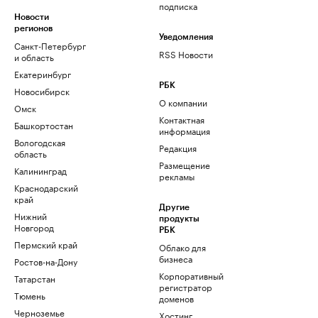
подписка
Новости
регионов
Уведомления
Санкт-Петербург
RSS Новости
и область
Екатеринбург
РБК
Новосибирск
О компании
Омск
Контактная
Башкортостан
информация
Вологодская
Редакция
область
Размещение
Калининград
рекламы
Краснодарский
край
Другие
Нижний
продукты
Новгород
РБК
Пермский край
Облако для
бизнеса
Ростов-на-Дону
Корпоративный
Татарстан
регистратор
Тюмень
доменов
Черноземье
Хостинг