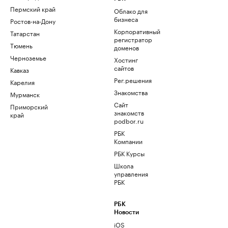
Пермский край
Облако для
бизнеса
Ростов-на-Дону
Корпоративный
Татарстан
регистратор
Тюмень
доменов
Черноземье
Хостинг
сайтов
Кавказ
Рег.решения
Карелия
Знакомства
Мурманск
Сайт
Приморский
знакомств
край
podbor.ru
РБК
Компании
РБК Курсы
Школа
управления
РБК
РБК
Новости
iOS