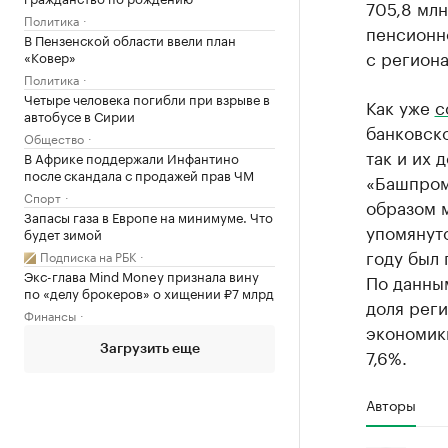
705,8 млн
Политика
пенсионн
В Пензенской области ввели план
с регион
«Ковер»
Политика
Четыре человека погибли при взрыве в
Как уже
с
автобусе в Сирии
банковско
Общество
так и их 
В Африке поддержали Инфантино
после скандала с продажей прав ЧМ
«Башпром
Спорт
образом 
Запасы газа в Европе на минимуме. Что
упомянут
будет зимой
году был 
Подписка на РБК
Экс-глава Mind Money признала вину
По данны
по «делу брокеров» о хищении ₽7 млрд
доля реги
Финансы
экономики
Загрузить еще
7,6%.
Авторы