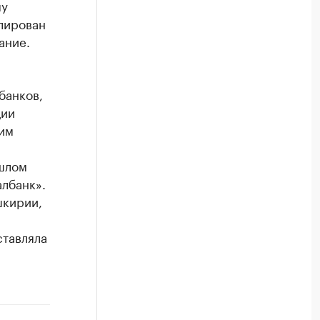
му
лирован
ание.
банков,
ции
им
ошлом
албанк».
шкирии,
ставляла