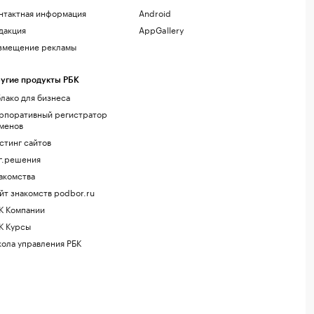
нтактная информация
Android
дакция
AppGallery
змещение рекламы
угие продукты РБК
лако для бизнеса
рпоративный регистратор
менов
стинг сайтов
г.решения
акомства
йт знакомств podbor.ru
К Компании
К Курсы
ола управления РБК