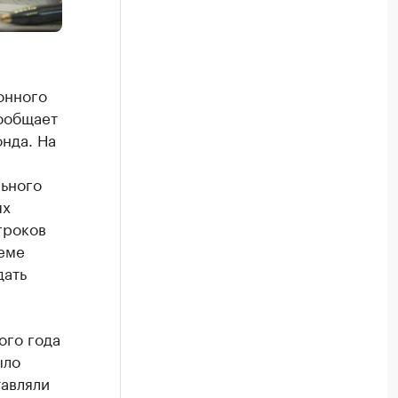
онного
ообщает
нда. На
ьного
ях
гроков
теме
дать
ого года
ыло
тавляли