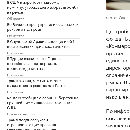
В США в аэропорту задержали
мужчину, угрожавшего взорвать бомбу
на рейсе
Фото: Олег
Общество
Во Внуково предупредили о задержках
рейсов из-за грозы
Центроба
Общество
фонда «Б
В Саудовской Аравии сообщили об 11
«Коммерс
пострадавших при атаках хуситов
протяжен
Политика
В Турции заявили, что Европа
единстве
потребовала подтверждать
директора
происхождение газа
ограниче
Политика
Трамп заявил, что США «тоже
рынка. В 
нуждаются» в ракетах для Patriot
гарантир
Политика
накоплен
Reuters сообщил о серии кибератак на
крупнейшие финансовые компании
США
По информ
Новая категория
составлял
Трамп подписал указы,
заявлено 
ограничивающие право на
гражданство по рождению