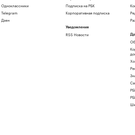
Одноклассники
Подписка на РБК
Ко
Telegram
Корпоративная подписка
Ре
Дзен
Ра
Уведомления
RSS Новости
Др
Об
Ко
до
Хо
Ре
Зн
Са
РБ
РБ
Шк