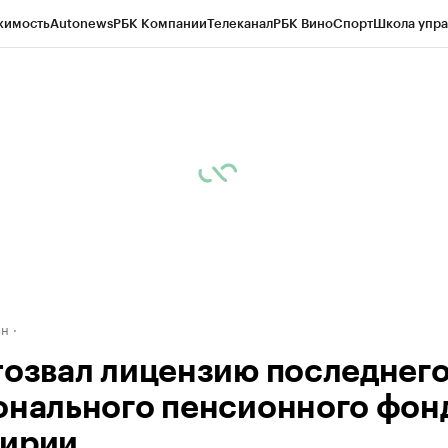
жимость
Autonews
РБК Компании
Телеканал
РБК Вино
Спорт
Школа упра
д
Стиль
Крипто
РБК Бизнес-среда
Дискуссионный клуб
Исследования
К
рагентов
Политика
Экономика
Бизнес
Технологии и медиа
Финансы
Рын
ан
тозвал лицензию последнег
онального пенсионного фон
ирии