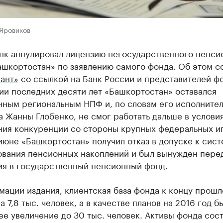
 Яровиков
нк аннулировал лицензию негосударственного пенси
ашкортостан» по заявлению самого фонда. Об этом с
ант»
со ссылкой на Банк России и представителей фо
ии последних десяти лет «Башкортостан» оставался
нным региональным НПФ и, по словам его исполнител
 Жанны Глобенко, не смог работать дальше в услови
ния конкуренции со стороны крупных федеральных и
июне «Башкортостан» получил отказ в допуске к сис
ования пенсионных накоплений и был вынужден пере
ия в государственный пенсионный фонд.
ации издания, клиентская база фонда к концу прошл
а 7,8 тыс. человек, а в качестве планов на 2016 год б
ее увеличение до 30 тыс. человек. Активы фонда сос