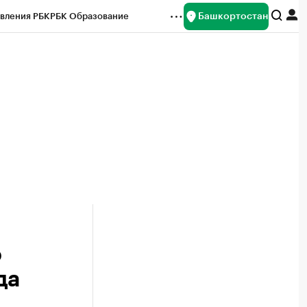
Башкортостан
вления РБК
РБК Образование
редитные рейтинги
Франшизы
Газета
ок наличной валюты
о
да