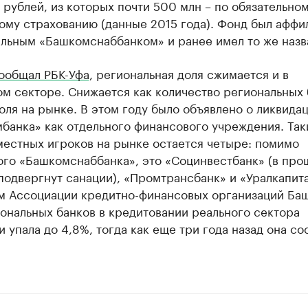
 рублей, из которых почти 500 млн – по обязательно
ому страхованию (данные 2015 года). Фонд был аффи
альным «Башкомснаббанком» и ранее имел то же назв
ообщал РБК-Уфа
, региональная доля сжимается и в
м секторе. Снижается как количество региональных 
доля на рынке. В этом году было объявлено о ликвида
банка» как отдельного финансового учреждения. Так
местных игроков на рынке остается четыре: помимо
ого «Башкомснаббанка», это «Социнвестбанк» (в пр
подвергнут санации), «Промтрансбанк» и «Уралкапит
м Ассоциации кредитно-финансовых организаций Ба
ональных банков в кредитовании реального сектора
 упала до 4,8%, тогда как еще три года назад она со