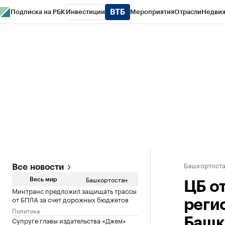
Подписка на РБК
Инвестиции
Мероприятия
Отрасли
Недви
РБК Курсы
РБК Life
Тренды
Визионеры
Национальные проекты
Горо
Спецпроекты СПб
Конференции СПб
Спецпроекты
Проверка конт
Башкортост
Все новости
Башкортостан
Весь мир
ЦБ о
Минтранс предложил защищать трассы
от БПЛА за счет дорожных бюджетов
реги
Политика
Супруге главы издательства «Джем»
Башк