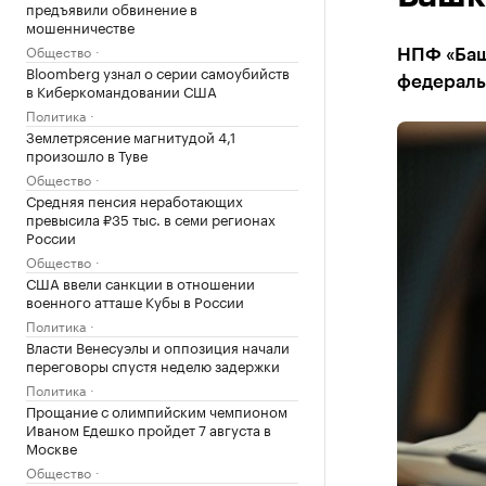
предъявили обвинение в
мошенничестве
Общество
НПФ «Баш
Bloomberg узнал о серии самоубийств
федераль
в Киберкомандовании США
Политика
Землетрясение магнитудой 4,1
произошло в Туве
Общество
Средняя пенсия неработающих
превысила ₽35 тыс. в семи регионах
России
Общество
США ввели санкции в отношении
военного атташе Кубы в России
Политика
Власти Венесуэлы и оппозиция начали
переговоры спустя неделю задержки
Политика
Прощание с олимпийским чемпионом
Иваном Едешко пройдет 7 августа в
Москве
Общество