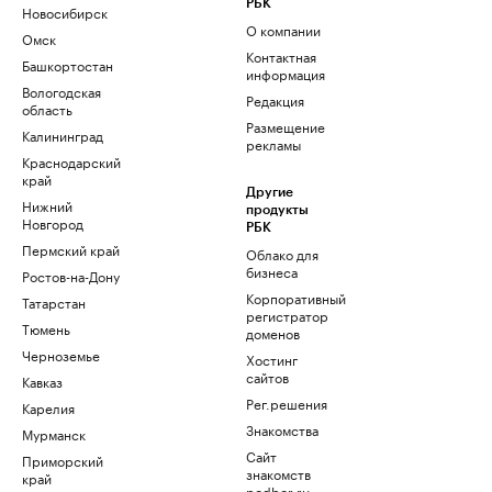
РБК
Новосибирск
О компании
Омск
Контактная
Башкортостан
информация
Вологодская
Редакция
область
Размещение
Калининград
рекламы
Краснодарский
край
Другие
Нижний
продукты
Новгород
РБК
Пермский край
Облако для
бизнеса
Ростов-на-Дону
Корпоративный
Татарстан
регистратор
Тюмень
доменов
Черноземье
Хостинг
сайтов
Кавказ
Рег.решения
Карелия
Знакомства
Мурманск
Сайт
Приморский
знакомств
край
podbor.ru