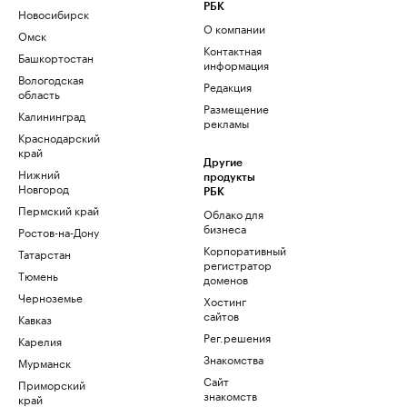
РБК
Новосибирск
О компании
Омск
Контактная
Башкортостан
информация
Вологодская
Редакция
область
Размещение
Калининград
рекламы
Краснодарский
край
Другие
Нижний
продукты
Новгород
РБК
Пермский край
Облако для
бизнеса
Ростов-на-Дону
Корпоративный
Татарстан
регистратор
Тюмень
доменов
Черноземье
Хостинг
сайтов
Кавказ
Рег.решения
Карелия
Знакомства
Мурманск
Сайт
Приморский
знакомств
край