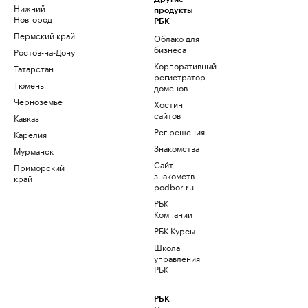
Нижний
продукты
Новгород
РБК
Пермский край
Облако для
бизнеса
Ростов-на-Дону
Корпоративный
Татарстан
регистратор
Тюмень
доменов
Черноземье
Хостинг
сайтов
Кавказ
Рег.решения
Карелия
Знакомства
Мурманск
Сайт
Приморский
знакомств
край
podbor.ru
РБК
Компании
РБК Курсы
Школа
управления
РБК
РБК