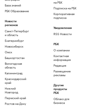
на РБК
База знаний
Подписка на РБК
РБК Образование
Корпоративная
подписка
Новости
регионов
Уведомления
Санкт-Петербург
RSS Новости
и область
Екатеринбург
РБК
Новосибирск
О компании
Омск
Контактная
Башкортостан
информация
Вологодская
Редакция
область
Размещение
Калининград
рекламы
Краснодарский
край
Другие
Нижний
продукты
Новгород
РБК
Пермский край
Облако для
бизнеса
Ростов-на-Дону