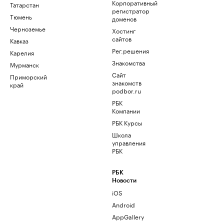
Корпоративный
Татарстан
регистратор
Тюмень
доменов
Черноземье
Хостинг
сайтов
Кавказ
Рег.решения
Карелия
Знакомства
Мурманск
Сайт
Приморский
знакомств
край
podbor.ru
РБК
Компании
РБК Курсы
Школа
управления
РБК
РБК
Новости
iOS
Android
AppGallery