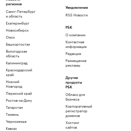
регионов
Уведомления
Санкт-Петербург
RSS Новости
и область
Екатеринбург
РБК
Новосибирск
О компании
Омск
Контактная
Башкортостан
информация
Вологодская
Редакция
область
Размещение
Калининград
рекламы
Краснодарский
край
Другие
Нижний
продукты
Новгород
РБК
Пермский край
Облако для
бизнеса
Ростов-на-Дону
Корпоративный
Татарстан
регистратор
Тюмень
доменов
Черноземье
Хостинг
сайтов
Кавказ