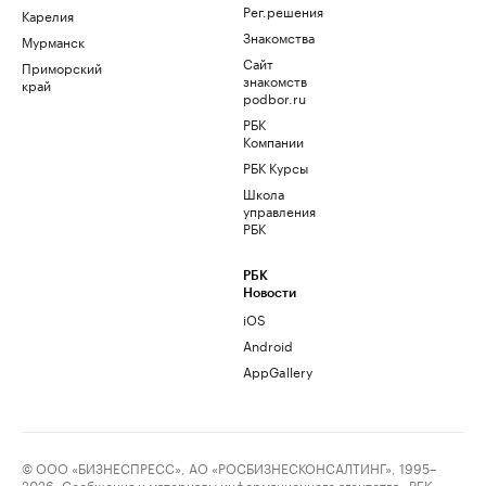
Рег.решения
Карелия
Знакомства
Мурманск
Сайт
Приморский
знакомств
край
podbor.ru
РБК
Компании
РБК Курсы
Школа
управления
РБК
РБК
Новости
iOS
Android
AppGallery
© ООО «БИЗНЕСПРЕСС», АО «РОСБИЗНЕСКОНСАЛТИНГ», 1995–
2026. Сообщения и материалы информационного агентства «РБК»