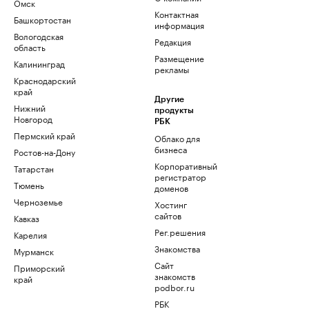
Омск
Контактная
Башкортостан
информация
Вологодская
Редакция
область
Размещение
Калининград
рекламы
Краснодарский
край
Другие
Нижний
продукты
Новгород
РБК
Пермский край
Облако для
бизнеса
Ростов-на-Дону
Корпоративный
Татарстан
регистратор
Тюмень
доменов
Черноземье
Хостинг
сайтов
Кавказ
Рег.решения
Карелия
Знакомства
Мурманск
Сайт
Приморский
знакомств
край
podbor.ru
РБК