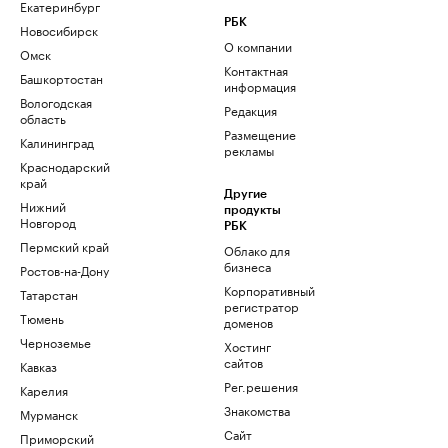
Екатеринбург
РБК
Новосибирск
О компании
Омск
Контактная
Башкортостан
информация
Вологодская
Редакция
область
Размещение
Калининград
рекламы
Краснодарский
край
Другие
Нижний
продукты
Новгород
РБК
Пермский край
Облако для
бизнеса
Ростов-на-Дону
Корпоративный
Татарстан
регистратор
Тюмень
доменов
Черноземье
Хостинг
сайтов
Кавказ
Рег.решения
Карелия
Знакомства
Мурманск
Сайт
Приморский