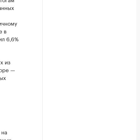
данных
ичному
е в
ил 6,6%
х из
торе —
ных
 на
вных