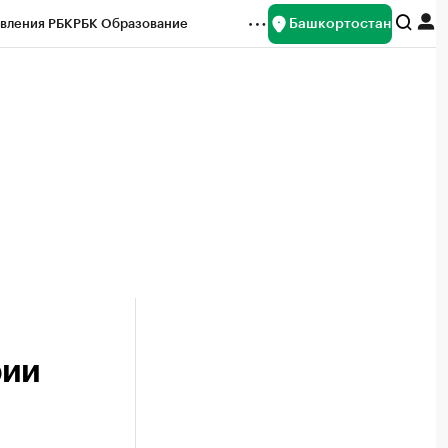
Башкортостан
вления РБК
РБК Образование
редитные рейтинги
Франшизы
Газета
ок наличной валюты
рии