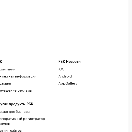
К
РБК Новости
компании
iOS
нтактная информация
Android
дакция
AppGallery
змещение рекламы
угие продукты РБК
лако для бизнеса
рпоративный регистратор
менов
стинг сайтов