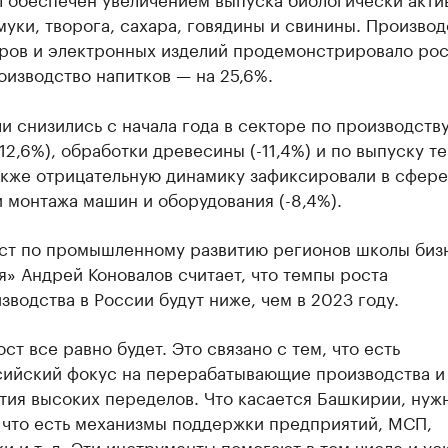
муки, творога, сахара, говядины и свинины. Производ
ров и электронных изделий продемонстрировало рос
оизводство напитков — на 25,6%.
и снизились с начала года в секторе по производств
12,6%), обработки древесины (-11,4%) и по выпуску т
Также отрицательную динамику зафиксировали в сфере
 монтажа машин и оборудования (-8,4%).
ст по промышленному развитию регионов школы биз
» Андрей Коновалов считает, что темпы роста
водства в России будут ниже, чем в 2023 году.
ст все равно будет. Это связано с тем, что есть
ийский фокус на перерабатывающие производства и
тия высоких переделов. Что касается Башкирии, нуж
, что есть механизмы поддержки предприятий, МСП,
и и т. д. Эти инструменты помогают в том числе и ус