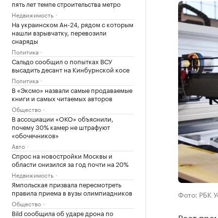
пять лет темпе строительства метро
Недвижимость
На украинском Ан-24, рядом с которым
нашли взрывчатку, перевозили
снаряды
Политика
Сальдо сообщил о попытках ВСУ
высадить десант на Кинбурнской косе
Политика
В «Эксмо» назвали самые продаваемые
книги и самых читаемых авторов
Общество
В ассоциации «ОКО» объяснили,
почему 30% камер не штрафуют
«обочечников»
Авто
Спрос на новостройки Москвы и
области снизился за год почти на 20%
Недвижимость
Ямпольская призвала пересмотреть
правила приема в вузы олимпиадников
Фото: РБК 
Общество
Bild сообщила об ударе дрона по
Рост про