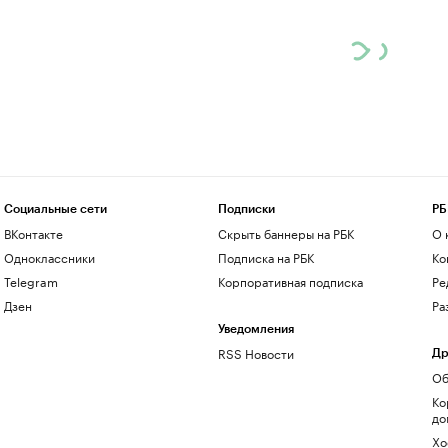
Социальные сети
Подписки
РБ
ВКонтакте
Скрыть баннеры на РБК
О 
Одноклассники
Подписка на РБК
Ко
Telegram
Корпоративная подписка
Ре
Дзен
Ра
Уведомления
RSS Новости
Др
Об
Ко
до
Хо