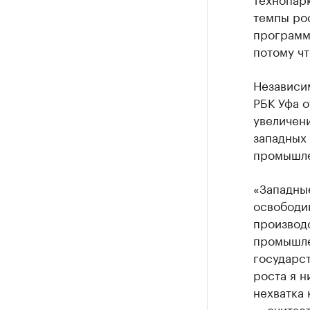
темпы рос
программы
потому чт
Независи
РБК Уфа о
увеличени
западных
промышле
«Западны
освободи
производс
промышлен
государст
роста я н
нехватка 
— считает