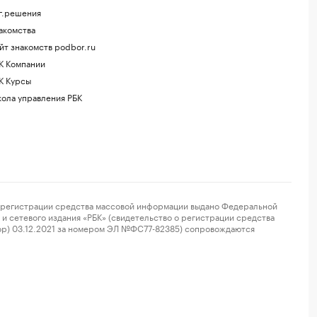
г.решения
акомства
йт знакомств podbor.ru
К Компании
К Курсы
ола управления РБК
регистрации средства массовой информации выдано Федеральной
и сетевого издания «РБК» (свидетельство о регистрации средства
ор) 03.12.2021 за номером ЭЛ №ФС77-82385) сопровождаются