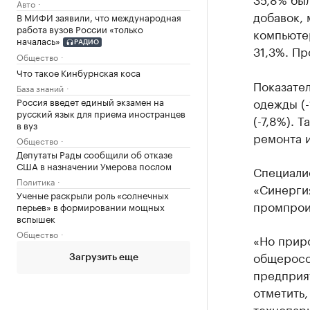
Авто
добавок, 
В МИФИ заявили, что международная
работа вузов России «только
компьюте
началась»
РАДИО
31,3%. Пр
Общество
Что такое Кинбурнская коса
Показател
База знаний
одежды (-
Россия введет единый экзамен на
русский язык для приема иностранцев
(-7,8%). 
в вуз
ремонта и
Общество
Депутаты Рады сообщили об отказе
США в назначении Умерова послом
Специали
Политика
«Синергия
Ученые раскрыли роль «солнечных
промпроиз
перьев» в формировании мощных
вспышек
Общество
«Но приро
общеросс
Загрузить еще
предприя
отметить
технопарк