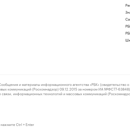
Ре
Зн
Са
РБ
РБ
Шк
ения и материалы информационного агентства «РБК» (свидетельство о 
овых коммуникаций (Роскомнадзор) 09.12.2015 за номером ИА №ФС77-63848) 
 связи, информационных технологий и массовых коммуникаций (Роскомнадз
нажмите Ctrl + Enter