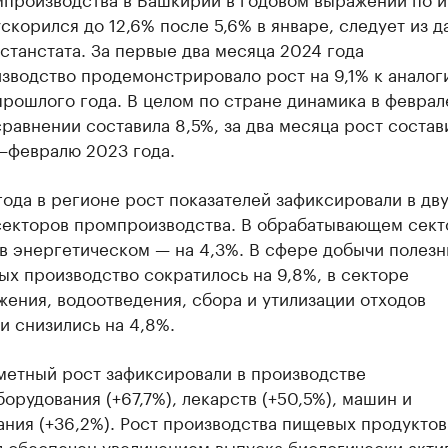
скорился до 12,6% после 5,6% в январе, следует из 
танстата. За первые два месяца 2024 года
зводство продемонстрировало рост на 9,1% к аналог
рошлого года. В целом по стране динамика в феврал
равнении составила 8,5%, за два месяца рост состав
—февралю 2023 года.
года в регионе рост показателей зафиксировали в дву
секторов промпроизводства. В обрабатывающем сек
 в энергетическом — на 4,3%. В сфере добычи полез
х производство сократилось на 9,8%, в секторе
ения, водоотведения, сбора и утилизации отходов
и снизились на 4,8%.
метный рост зафиксировали в производстве
орудования (+67,7%), лекарств (+50,5%), машин и
ния (+36,2%). Рост производства пищевых продуктов
л обеспечен увеличением выпуска биологически акти