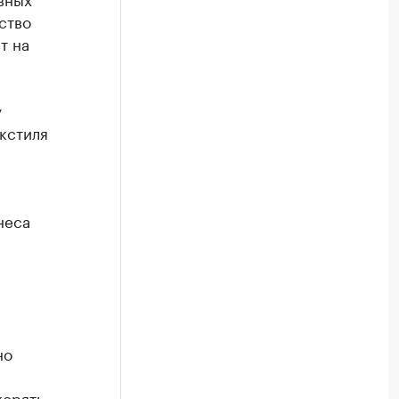
ство
т на
у
екстиля
неса
но
корять