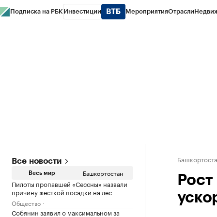
Подписка на РБК
Инвестиции
Мероприятия
Отрасли
Недви
РБК Курсы
РБК Life
Тренды
Визионеры
Национальные проекты
Горо
Спецпроекты СПб
Конференции СПб
Спецпроекты
Проверка конт
Башкортост
Все новости
Башкортостан
Весь мир
Рост
Пилоты пропавшей «Сессны» назвали
причину жесткой посадки на лес
уско
Общество
Собянин заявил о максимальном за