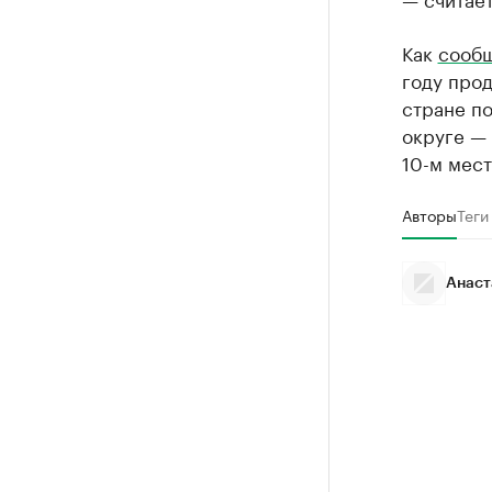
Как
сооб
году прод
стране по
округе — 
10-м мест
Авторы
Теги
Анаст