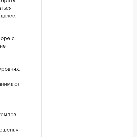
аться
 далее,
воре с
оне
а
уровнях.
анимают
темпов
ь
решена»,