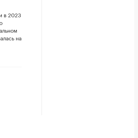
и в 2023
о
ральном
алась на