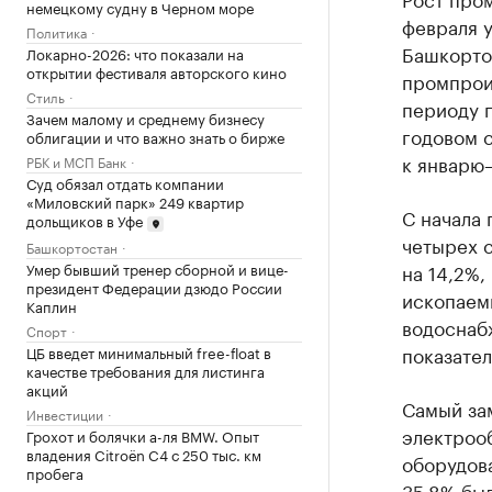
немецкому судну в Черном море
февраля у
Политика
Башкортос
Локарно-2026: что показали на
открытии фестиваля авторского кино
промпрои
Стиль
периоду п
Зачем малому и среднему бизнесу
годовом с
облигации и что важно знать о бирже
к январю
РБК и МСП Банк
Суд обязал отдать компании
«Миловский парк» 249 квартир
С начала 
дольщиков в Уфе
четырех 
Башкортостан
Умер бывший тренер сборной и вице-
на 14,2%,
президент Федерации дзюдо России
ископаемы
Каплин
водоснабж
Спорт
показател
ЦБ введет минимальный free-float в
качестве требования для листинга
акций
Самый за
Инвестиции
электрооб
Грохот и болячки а-ля BMW. Опыт
владения Citroёn C4 с 250 тыс. км
оборудова
пробега
35,8% бы