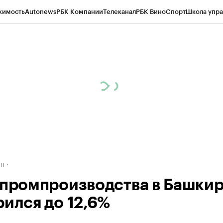
жимость
Autonews
РБК Компании
Телеканал
РБК Вино
Спорт
Школа упра
д
Стиль
Крипто
РБК Бизнес-среда
Дискуссионный клуб
Исследования
К
рагентов
Политика
Экономика
Бизнес
Технологии и медиа
Финансы
Рын
ан
 промпроизводства в Башки
рился до 12,6%