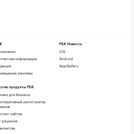
К
РБК Новости
компании
iOS
нтактная информация
Android
дакция
AppGallery
змещение рекламы
угие продукты РБК
лако для бизнеса
рпоративный регистратор
менов
стинг сайтов
г.решения
акомства