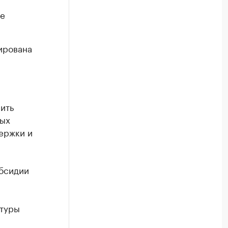
ше
ирована
ить
ных
ержки и
убсидии
ктуры