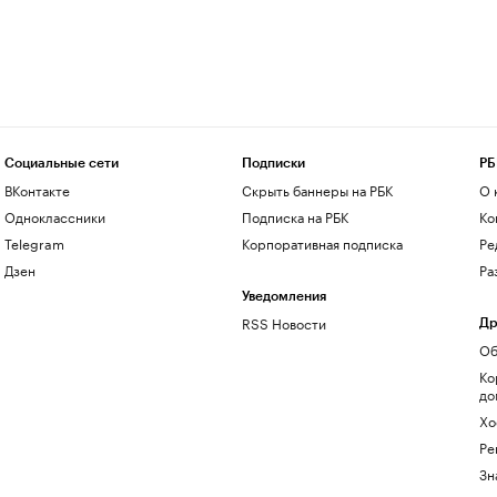
Социальные сети
Подписки
РБ
ВКонтакте
Скрыть баннеры на РБК
О 
Одноклассники
Подписка на РБК
Ко
Telegram
Корпоративная подписка
Ре
Дзен
Ра
Уведомления
RSS Новости
Др
Об
Ко
до
Хо
Ре
Зн