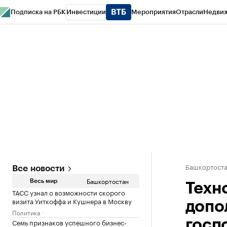
Подписка на РБК
Инвестиции
Мероприятия
Отрасли
Недви
РБК Курсы
РБК Life
Тренды
Визионеры
Национальные проекты
Горо
Спецпроекты СПб
Конференции СПб
Спецпроекты
Проверка конт
Башкортост
Все новости
Башкортостан
Весь мир
Техн
ТАСС узнал о возможности скорого
визита Уиткоффа и Кушнера в Москву
допо
Политика
Семь признаков успешного бизнес-
госп