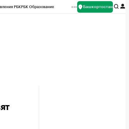
Башкортостан
вления РБК
РБК Образование
редитные рейтинги
Франшизы
Газета
ок наличной валюты
ят