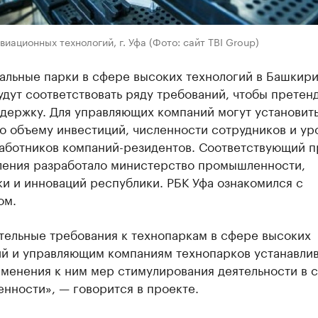
виационных технологий, г. Уфа (Фото: сайт TBI Group)
альные парки в сфере высоких технологий в Башкир
дут соответствовать ряду требований, чтобы претен
ддержку. Для управляющих компаний могут установит
о объему инвестиций, численности сотрудников и ур
работников компаний-резидентов. Соответствующий п
ления разработало министерство промышленности,
и и инноваций республики. РБК Уфа ознакомился с
ом.
тельные требования к технопаркам в сфере высоких
ий и управляющим компаниям технопарков устанавлив
именения к ним мер стимулирования деятельности в 
нности», — говорится в проекте.