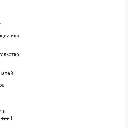
;
ации или
тельства
щадей;
ов
й и
нее 1