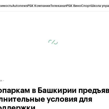
жимость
Autonews
РБК Компании
Телеканал
РБК Вино
Спорт
Школа упра
д
Стиль
Крипто
РБК Бизнес-среда
Дискуссионный клуб
Исследования
К
рагентов
Политика
Экономика
Бизнес
Технологии и медиа
Финансы
Рын
ан
опаркам в Башкирии предъяв
лнительные условия для
оддержки