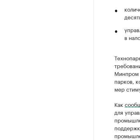
колич
десят
управ
в нал
Технопар
требован
Минпром 
парков, 
мер стим
Как
сооб
для упра
промышле
поддержк
промышле