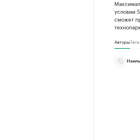
Максималь
условии 
сможет п
технопарк
Авторы
Теги
Наиль