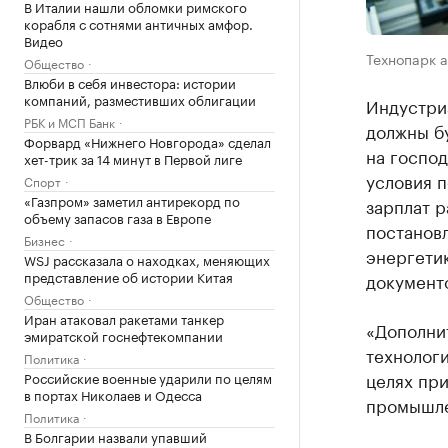
В Италии нашли обломки римского
корабля с сотнями античных амфор.
Видео
Технопарк а
Общество
Влюби в себя инвестора: истории
компаний, разместивших облигации
Индустри
РБК и МСП Банк
должны бу
Форвард «Нижнего Новгорода» сделал
на госпо
хет-трик за 14 минут в Первой лиге
условия п
Спорт
«Газпром» заметил антирекорд по
зарплат 
объему запасов газа в Европе
постанов
Бизнес
энергетик
WSJ рассказала о находках, меняющих
представление об истории Китая
документ
Общество
Иран атаковал ракетами танкер
«Дополни
эмиратской госнефтекомпании
технолог
Политика
целях пр
Российские военные ударили по целям
в портах Николаев и Одесса
промышле
Политика
В Болгарии назвали упавший