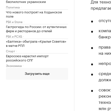
Для техн
беспилотник украинским
предлагае
Политика
Что нового построят на Ходынском
поле
отсут
РБК и Stone
Гастрогиды по России: от аутентичных
компа
ферм и ресторанов до отелей
банкр
РБК и РСХБ
«Балтика» обыграла «Крылья Советов»
в матче РПЛ
права
Спорт
на ни
Евросоюз нарастил импорт
российского СПГ
непро
Экономика
средн
Загрузить еще
должн
совок
рекон
техно
млн р