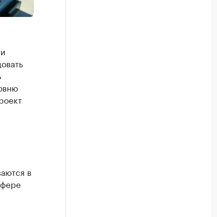
ии
довать
ь
овню
роект
аются в
сфере