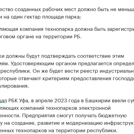
ество созданных рабочих мест должно быть не мень
и на один гектар площади парка;
ляющая компания технопарка должна быть зарегистр
оговом органе на территории РБ.
ки должны будут подтверждать соответствие этим
иям. Удостоверяющим органом предлагается определ
республики. Он же будет вести реестр индустриаль
которые отвечают критериям предоставления господд
улирования.
щал
РБК Уфа, в апреле 2023 года в Башкирии ввели с
вляющих компаний технопарков электронной
нности. Предприятия смогут получать бюджетную
у на создание, развитие и модернизацию инфрастру
нных технопарков на территории республики.