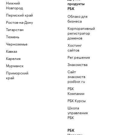
Нижний
продукты
Новгород
РБК
Пермский край
Облако для
бизнеса
Ростов-на-Дону
Корпоративный
Татарстан
регистратор
Тюмень
доменов
Черноземье
Хостинг
сайтов
Кавказ
Рег.решения
Карелия
Знакомства
Мурманск
Сайт
Приморский
знакомств
край
podbor.ru
РБК
Компании
РБК Курсы
Школа
управления
РБК
РБК