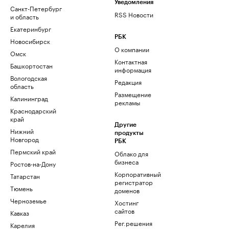
Уведомления
Санкт-Петербург
RSS Новости
и область
Екатеринбург
РБК
Новосибирск
О компании
Омск
Контактная
Башкортостан
информация
Вологодская
Редакция
область
Размещение
Калининград
рекламы
Краснодарский
край
Другие
Нижний
продукты
Новгород
РБК
Пермский край
Облако для
бизнеса
Ростов-на-Дону
Корпоративный
Татарстан
регистратор
Тюмень
доменов
Черноземье
Хостинг
сайтов
Кавказ
Рег.решения
Карелия