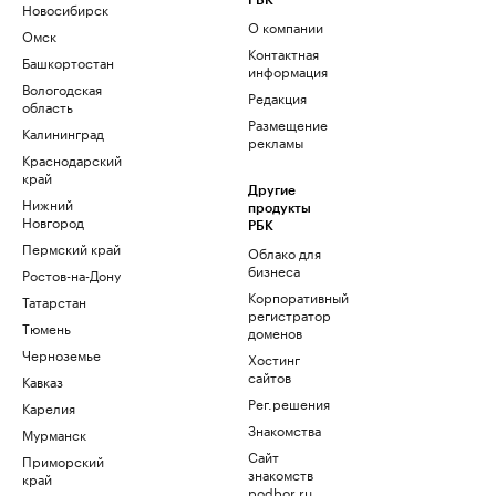
РБК
Новосибирск
О компании
Омск
Контактная
Башкортостан
информация
Вологодская
Редакция
область
Размещение
Калининград
рекламы
Краснодарский
край
Другие
Нижний
продукты
Новгород
РБК
Пермский край
Облако для
бизнеса
Ростов-на-Дону
Корпоративный
Татарстан
регистратор
Тюмень
доменов
Черноземье
Хостинг
сайтов
Кавказ
Рег.решения
Карелия
Знакомства
Мурманск
Сайт
Приморский
знакомств
край
podbor.ru