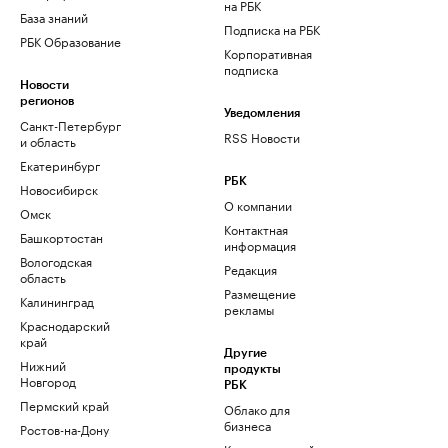
на РБК
База знаний
Подписка на РБК
РБК Образование
Корпоративная
подписка
Новости
регионов
Уведомления
Санкт-Петербург
RSS Новости
и область
Екатеринбург
РБК
Новосибирск
О компании
Омск
Контактная
Башкортостан
информация
Вологодская
Редакция
область
Размещение
Калининград
рекламы
Краснодарский
край
Другие
Нижний
продукты
Новгород
РБК
Пермский край
Облако для
бизнеса
Ростов-на-Дону