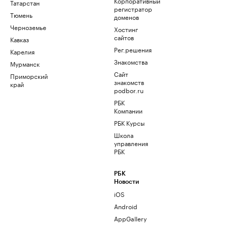
Корпоративный
Татарстан
регистратор
Тюмень
доменов
Черноземье
Хостинг
сайтов
Кавказ
Рег.решения
Карелия
Знакомства
Мурманск
Сайт
Приморский
знакомств
край
podbor.ru
РБК
Компании
РБК Курсы
Школа
управления
РБК
РБК
Новости
iOS
Android
AppGallery