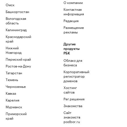
О компании
Омск
Контактная
Башкортостан
информация
Вологодская
Редакция
область
Размещение
Калининград
рекламы
Краснодарский
край
Другие
Нижний
продукты
Новгород
РБК
Пермский край
Облако для
бизнеса
Ростов-на-Дону
Корпоративный
Татарстан
регистратор
Тюмень
доменов
Черноземье
Хостинг
сайтов
Кавказ
Рег.решения
Карелия
Знакомства
Мурманск
Сайт
Приморский
знакомств
край
podbor.ru