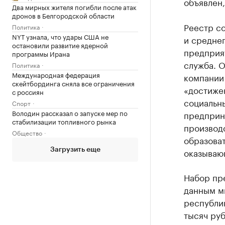
объявлен,
Два мирных жителя погибли после атак
дронов в Белгородской области
Реестр с
Политика
NYT узнала, что удары США не
и среднег
остановили развитие ядерной
предприят
программы Ирана
служба. О
Политика
Международная федерация
компании 
скейтбординга сняла все ограничения
«достиже
с россиян
социальн
Спорт
Володин рассказал о запуске мер по
предприн
стабилизации топливного рынка
производ
Общество
образова
оказывающ
Загрузить еще
Набор пре
данным м
республи
тысяч руб