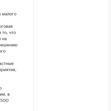
в малого
оговая
 то, что
 на
 решению
ого
астные
приятия,
о
ии, в
 500