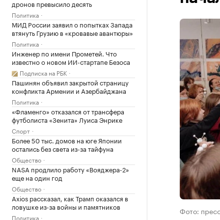
дронов превысило десять
Политика
МИД России заявил о попытках Запада
втянуть Грузию в «кровавые авантюры»
Политика
Инженер по имени Прометей. Что
известно о новом ИИ-стартапе Безоса
Подписка на РБК
Пашинян объявил закрытой страницу
конфликта Армении и Азербайджана
Политика
«Фламенго» отказался от трансфера
футболиста «Зенита» Луиса Энрике
Спорт
Более 50 тыс. домов на юге Японии
остались без света из-за тайфуна
Общество
NASA продлило работу «Вояджера-2»
еще на один год
Общество
Axios рассказал, как Трамп оказался в
ловушке из-за войны и памятников
Фото: прес
Политика