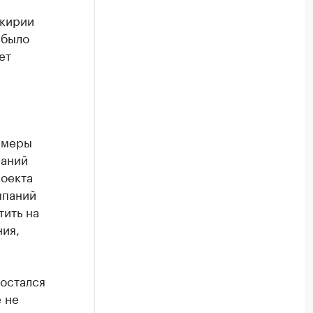
шкирии
 было
ет
 меры
паний
роекта
мпаний
тить на
ния,
 остался
 не