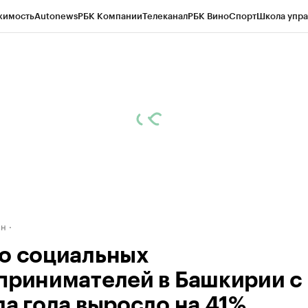
жимость
Autonews
РБК Компании
Телеканал
РБК Вино
Спорт
Школа упра
д
Стиль
Крипто
РБК Бизнес-среда
Дискуссионный клуб
Исследования
К
рагентов
Политика
Экономика
Бизнес
Технологии и медиа
Финансы
Рын
ан
о социальных
принимателей в Башкирии с
ла года выросло на 41%