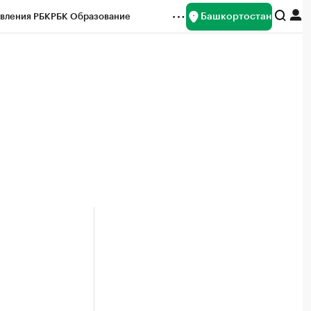
Башкортостан
вления РБК
РБК Образование
редитные рейтинги
Франшизы
Газета
ок наличной валюты