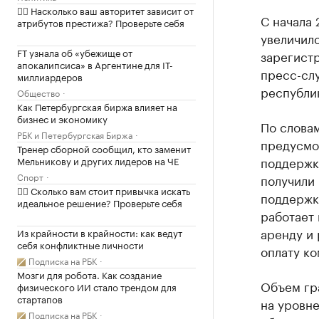
✍🏻 Насколько ваш авторитет зависит от
С начала
атрибутов престижа? Проверьте себя
увеличило
FT узнала об «убежище от
зарегист
апокалипсиса» в Аргентине для IT-
пресс-сл
миллиардеров
республи
Общество
Как Петербургская биржа влияет на
бизнес и экономику
По словам
РБК и Петербургская Биржа
предусмо
Тренер сборной сообщил, кто заменит
поддержки
Мельникову и других лидеров на ЧЕ
Спорт
получили 
✍🏻 Сколько вам стоит привычка искать
поддержки
идеальное решение? Проверьте себя
работает 
аренду и 
Из крайности в крайности: как ведут
себя конфликтные личности
оплату ко
Подписка на РБК
Мозги для робота. Как создание
Объем гра
физического ИИ стало трендом для
стартапов
на уровне
Подписка на РБК