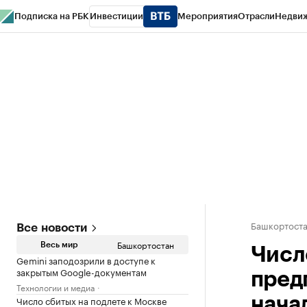
Подписка на РБК
Инвестиции
Мероприятия
Отрасли
Недви
РБК Курсы
РБК Life
Тренды
Визионеры
Национальные проекты
Горо
Спецпроекты СПб
Конференции СПб
Спецпроекты
Проверка конт
Башкортост
Все новости
Башкортостан
Весь мир
Числ
Gemini заподозрили в доступе к
закрытым Google-документам
пред
Технологии и медиа
Число сбитых на подлете к Москве
нача