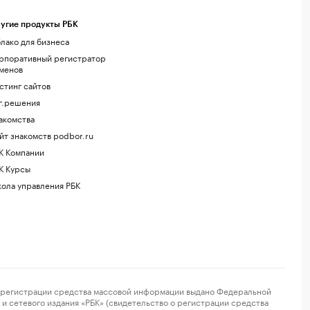
угие продукты РБК
лако для бизнеса
рпоративный регистратор
менов
стинг сайтов
г.решения
акомства
йт знакомств podbor.ru
К Компании
К Курсы
ола управления РБК
регистрации средства массовой информации выдано Федеральной
и сетевого издания «РБК» (свидетельство о регистрации средства