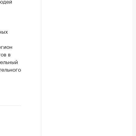
людей
ных
егион
ов в
тельный
тельного