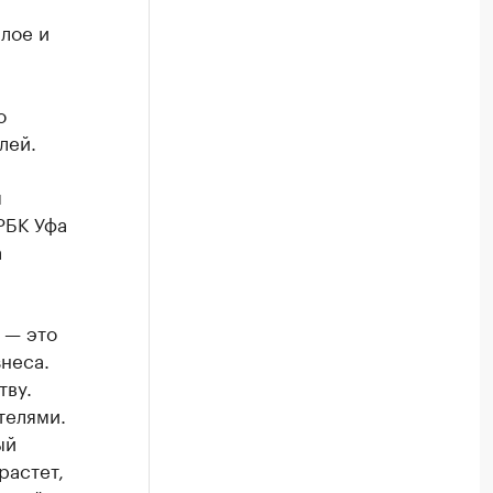
лое и
о
лей.
я
РБК Уфа
а
 — это
знеса.
тву.
телями.
ый
растет,