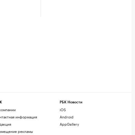
К
РБК Новости
компании
iOS
нтактная информация
Android
дакция
AppGallery
змещение рекламы