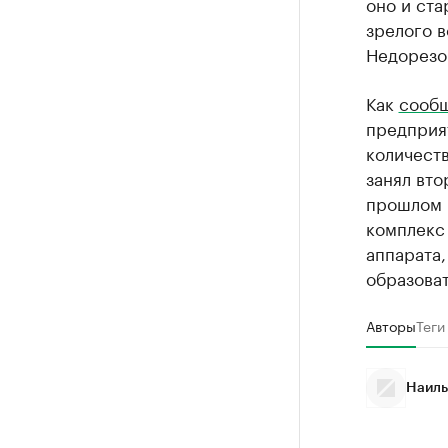
оно и ста
зрелого в
Недорезо
Как
сооб
предприят
количест
занял вто
прошлом 
комплекс 
аппарата
образоват
Авторы
Теги
Наиль