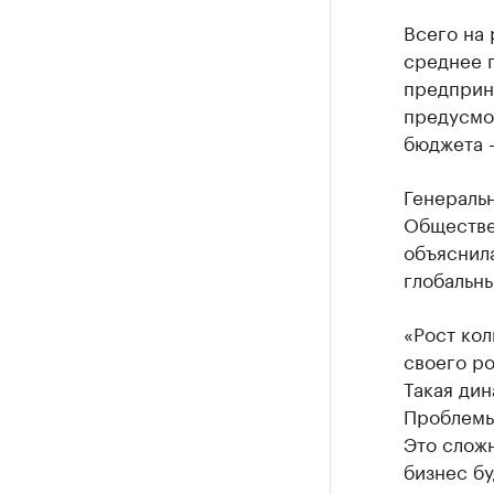
Всего на
среднее 
предприн
предусмот
бюджета —
Генераль
Обществе
объяснил
глобальн
«Рост ко
своего ро
Такая дин
Проблемы
Это слож
бизнес бу