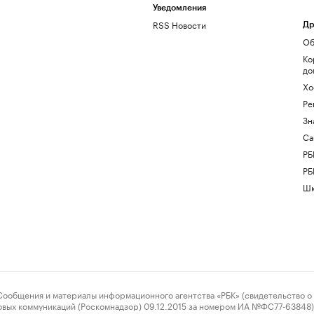
Уведомления
RSS Новости
Др
Об
Ко
до
Хо
Ре
Зн
Са
РБ
РБ
Шк
ения и материалы информационного агентства «РБК» (свидетельство о 
овых коммуникаций (Роскомнадзор) 09.12.2015 за номером ИА №ФС77-63848) 