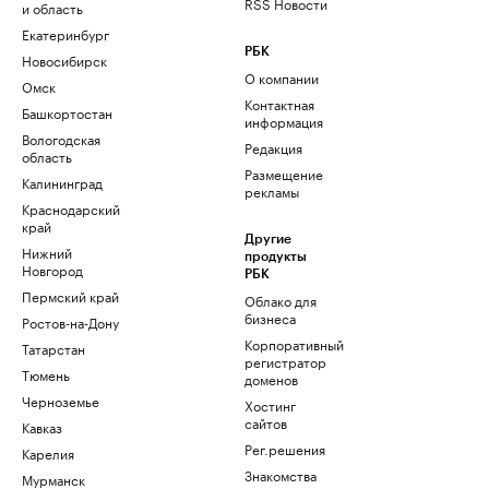
RSS Новости
и область
Екатеринбург
РБК
Новосибирск
О компании
Омск
Контактная
Башкортостан
информация
Вологодская
Редакция
область
Размещение
Калининград
рекламы
Краснодарский
край
Другие
Нижний
продукты
Новгород
РБК
Пермский край
Облако для
бизнеса
Ростов-на-Дону
Корпоративный
Татарстан
регистратор
Тюмень
доменов
Черноземье
Хостинг
сайтов
Кавказ
Рег.решения
Карелия
Знакомства
Мурманск