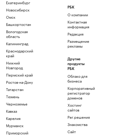
Екатеринбург
РБК
Новосибирск
О компании
Омск
Контактная
Башкортостан
информация
Вологодская
Редакция
область
Размещение
Калининград
рекламы
Краснодарский
край
Другие
Нижний
продукты
Новгород
РБК
Пермский край
Облако для
бизнеса
Ростов-на-Дону
Корпоративный
Татарстан
регистратор
Тюмень
доменов
Черноземье
Хостинг
сайтов
Кавказ
Рег.решения
Карелия
Знакомства
Мурманск
Сайт
Приморский