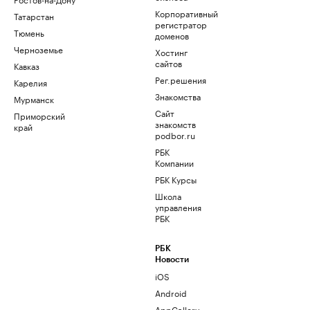
Корпоративный
Татарстан
регистратор
Тюмень
доменов
Черноземье
Хостинг
сайтов
Кавказ
Рег.решения
Карелия
Знакомства
Мурманск
Сайт
Приморский
знакомств
край
podbor.ru
РБК
Компании
РБК Курсы
Школа
управления
РБК
РБК
Новости
iOS
Android
AppGallery