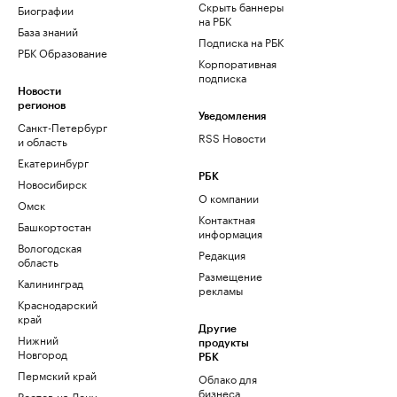
Скрыть баннеры
Биографии
на РБК
База знаний
Подписка на РБК
РБК Образование
Корпоративная
подписка
Новости
регионов
Уведомления
Санкт-Петербург
RSS Новости
и область
Екатеринбург
РБК
Новосибирск
О компании
Омск
Контактная
Башкортостан
информация
Вологодская
Редакция
область
Размещение
Калининград
рекламы
Краснодарский
край
Другие
Нижний
продукты
Новгород
РБК
Пермский край
Облако для
бизнеса
Ростов-на-Дону