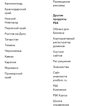
Размещение
Калининград
рекламы
Краснодарский
край
Другие
Нижний
продукты
Новгород
РБК
Пермский край
Облако для
бизнеса
Ростов-на-Дону
Корпоративный
Татарстан
регистратор
Тюмень
доменов
Черноземье
Хостинг
сайтов
Кавказ
Рег.решения
Карелия
Знакомства
Мурманск
Сайт
Приморский
знакомств
край
podbor.ru
РБК
Компании
РБК Курсы
Школа
управления