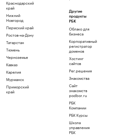
Краснодарский
край
Другие
Нижний
продукты
Новгород
РБК
Пермский край
Облако для
бизнеса
Ростов-на-Дону
Корпоративный
Татарстан
регистратор
Тюмень
доменов
Черноземье
Хостинг
сайтов
Кавказ
Рег.решения
Карелия
Знакомства
Мурманск
Сайт
Приморский
знакомств
край
podbor.ru
РБК
Компании
РБК Курсы
Школа
управления
РБК