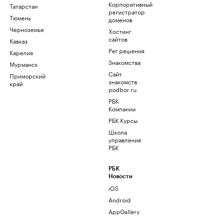
Корпоративный
Татарстан
регистратор
Тюмень
доменов
Черноземье
Хостинг
сайтов
Кавказ
Рег.решения
Карелия
Знакомства
Мурманск
Сайт
Приморский
знакомств
край
podbor.ru
РБК
Компании
РБК Курсы
Школа
управления
РБК
РБК
Новости
iOS
Android
AppGallery