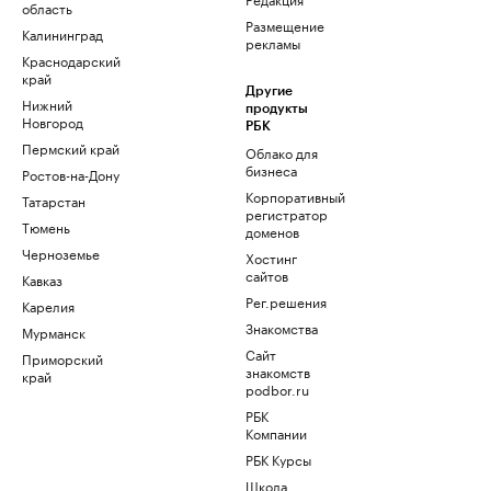
область
Размещение
Калининград
рекламы
Краснодарский
край
Другие
Нижний
продукты
Новгород
РБК
Пермский край
Облако для
бизнеса
Ростов-на-Дону
Корпоративный
Татарстан
регистратор
Тюмень
доменов
Черноземье
Хостинг
сайтов
Кавказ
Рег.решения
Карелия
Знакомства
Мурманск
Сайт
Приморский
знакомств
край
podbor.ru
РБК
Компании
РБК Курсы
Школа