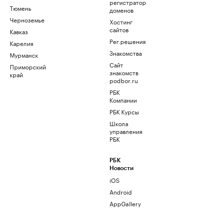
регистратор
Тюмень
доменов
Черноземье
Хостинг
сайтов
Кавказ
Рег.решения
Карелия
Знакомства
Мурманск
Сайт
Приморский
знакомств
край
podbor.ru
РБК
Компании
РБК Курсы
Школа
управления
РБК
РБК
Новости
iOS
Android
AppGallery