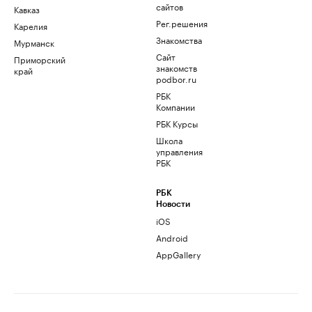
сайтов
Кавказ
Рег.решения
Карелия
Знакомства
Мурманск
Сайт
Приморский
знакомств
край
podbor.ru
РБК
Компании
РБК Курсы
Школа
управления
РБК
РБК
Новости
iOS
Android
AppGallery