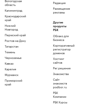
Вологодская
Редакция
область
Размещение
Калининград
рекламы
Краснодарский
край
Другие
Нижний
продукты
Новгород
РБК
Пермский край
Облако для
бизнеса
Ростов-на-Дону
Корпоративный
Татарстан
регистратор
Тюмень
доменов
Черноземье
Хостинг
сайтов
Кавказ
Рег.решения
Карелия
Знакомства
Мурманск
Сайт
Приморский
знакомств
край
podbor.ru
РБК
Компании
РБК Курсы