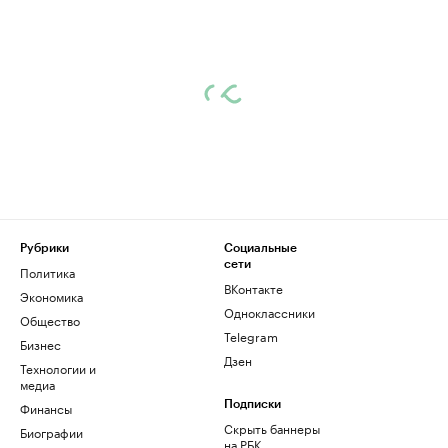
Рубрики
Социальные
сети
Политика
ВКонтакте
Экономика
Одноклассники
Общество
Telegram
Бизнес
Дзен
Технологии и
медиа
Финансы
Подписки
Скрыть баннеры
Биографии
на РБК