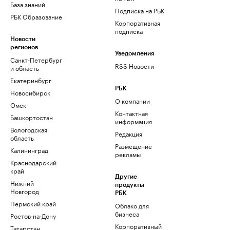
База знаний
Подписка на РБК
РБК Образование
Корпоративная
подписка
Новости
регионов
Уведомления
Санкт-Петербург
RSS Новости
и область
Екатеринбург
РБК
Новосибирск
О компании
Омск
Контактная
Башкортостан
информация
Вологодская
Редакция
область
Размещение
Калининград
рекламы
Краснодарский
край
Другие
Нижний
продукты
Новгород
РБК
Пермский край
Облако для
бизнеса
Ростов-на-Дону
Корпоративный
Татарстан