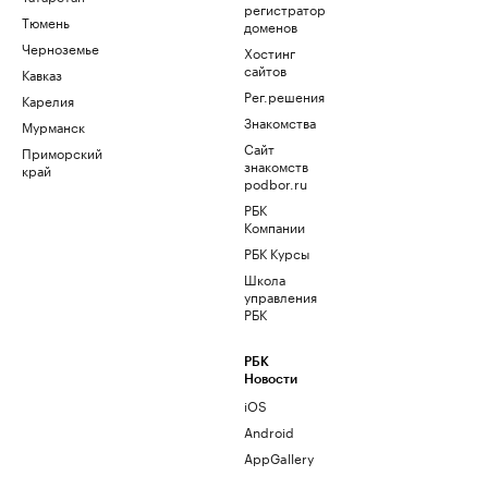
регистратор
Тюмень
доменов
Черноземье
Хостинг
сайтов
Кавказ
Рег.решения
Карелия
Знакомства
Мурманск
Сайт
Приморский
знакомств
край
podbor.ru
РБК
Компании
РБК Курсы
Школа
управления
РБК
РБК
Новости
iOS
Android
AppGallery