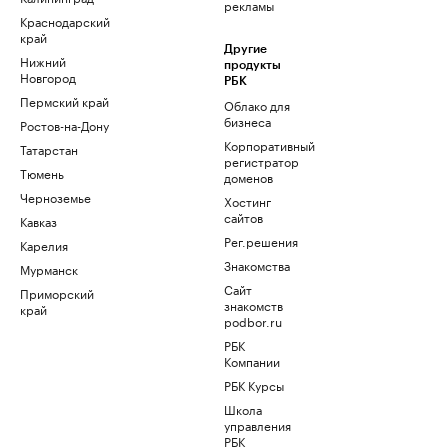
рекламы
Краснодарский
край
Другие
Нижний
продукты
Новгород
РБК
Пермский край
Облако для
бизнеса
Ростов-на-Дону
Корпоративный
Татарстан
регистратор
Тюмень
доменов
Черноземье
Хостинг
сайтов
Кавказ
Рег.решения
Карелия
Знакомства
Мурманск
Сайт
Приморский
знакомств
край
podbor.ru
РБК
Компании
РБК Курсы
Школа
управления
РБК