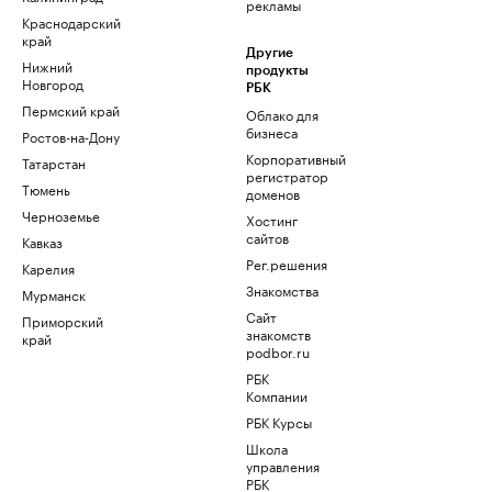
рекламы
Краснодарский
край
Другие
Нижний
продукты
Новгород
РБК
Пермский край
Облако для
бизнеса
Ростов-на-Дону
Корпоративный
Татарстан
регистратор
Тюмень
доменов
Черноземье
Хостинг
сайтов
Кавказ
Рег.решения
Карелия
Знакомства
Мурманск
Сайт
Приморский
знакомств
край
podbor.ru
РБК
Компании
РБК Курсы
Школа
управления
РБК