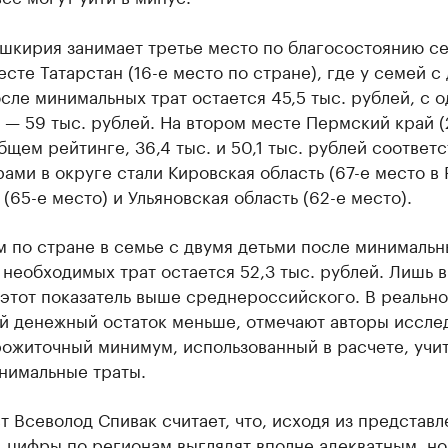
шкирия занимает третье место по благосостоянию се
сте Татарстан (16-е место по стране), где у семей с
сле минимальных трат остается 45,5 тыс. рублей, с 
— 59 тыс. рублей. На втором месте Пермский край (
бщем рейтинге, 36,4 тыс. и 50,1 тыс. рублей соответс
ами в округе стали Кировская область (67-е место в 
(65-е место) и Ульяновская область (62-е место).
 по стране в семье с двумя детьми после минимальн
необходимых трат остается 52,3 тыс. рублей. Лишь в
этот показатель выше среднероссийского. В реальн
й денежный остаток меньше, отмечают авторы иссле
рожиточный минимум, использованный в расчете, учи
нимальные траты.
 Всеволод Спивак считает, что, исходя из представ
 цифры по регионам выглядят вполне адекватным, но