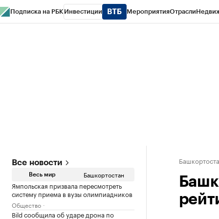
Подписка на РБК
Инвестиции
Мероприятия
Отрасли
Недви
РБК Курсы
РБК Life
Тренды
Визионеры
Национальные проекты
Горо
Спецпроекты СПб
Конференции СПб
Спецпроекты
Проверка конт
Башкортост
Все новости
Башкортостан
Весь мир
Башк
Ямпольская призвала пересмотреть
систему приема в вузы олимпиадников
рейт
Общество
Bild сообщила об ударе дрона по