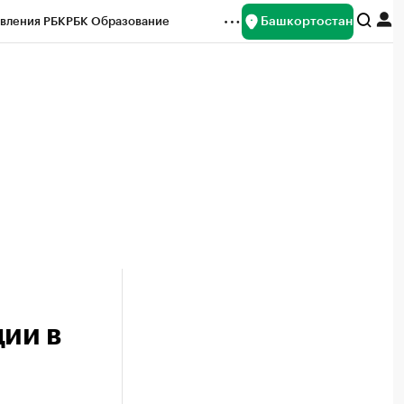
Башкортостан
вления РБК
РБК Образование
редитные рейтинги
Франшизы
Газета
ок наличной валюты
ии в