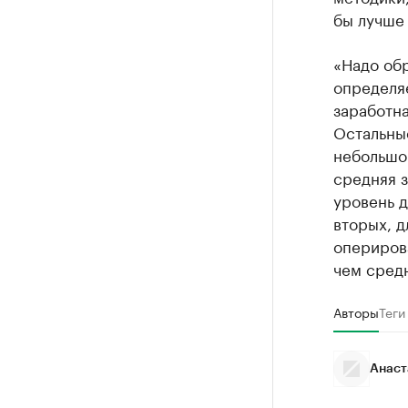
бы лучше 
«Надо обр
определяе
заработна
Остальные
небольшо
средняя з
уровень д
вторых, 
оперирова
чем средн
Авторы
Теги
Анаст