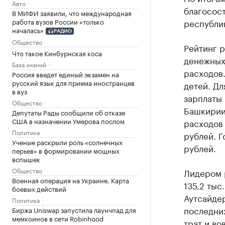
Авто
благосост
В МИФИ заявили, что международная
работа вузов России «только
республи
началась»
РАДИО
Общество
Рейтинг 
Что такое Кинбурнская коса
денежных
База знаний
расходов.
Россия введет единый экзамен на
русский язык для приема иностранцев
детей. Дл
в вуз
зарплаты 
Общество
Башкирии
Депутаты Рады сообщили об отказе
США в назначении Умерова послом
расходов 
Политика
рублей. Г
Ученые раскрыли роль «солнечных
рублей.
перьев» в формировании мощных
вспышек
Общество
Лидером р
Военная операция на Украине. Карта
135,2 тыс
боевых действий
Аутсайдер
Политика
последни
Биржа Uniswap запустила лаунчпад для
мемкоинов в сети Robinhood
трат и во