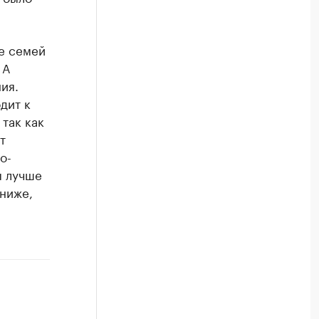
ие семей
 А
ия.
дит к
так как
т
о-
ы лучше
 ниже,