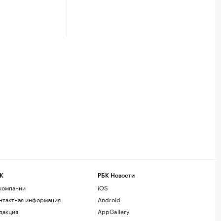
К
РБК Новости
компании
iOS
нтактная информация
Android
дакция
AppGallery