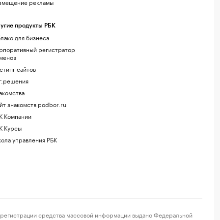
змещение рекламы
угие продукты РБК
лако для бизнеса
рпоративный регистратор
менов
стинг сайтов
г.решения
акомства
йт знакомств podbor.ru
К Компании
К Курсы
ола управления РБК
регистрации средства массовой информации выдано Федеральной