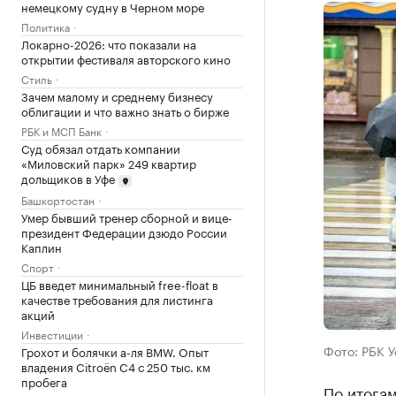
немецкому судну в Черном море
Политика
Локарно-2026: что показали на
открытии фестиваля авторского кино
Стиль
Зачем малому и среднему бизнесу
облигации и что важно знать о бирже
РБК и МСП Банк
Суд обязал отдать компании
«Миловский парк» 249 квартир
дольщиков в Уфе
Башкортостан
Умер бывший тренер сборной и вице-
президент Федерации дзюдо России
Каплин
Спорт
ЦБ введет минимальный free-float в
качестве требования для листинга
акций
Инвестиции
Фото: РБК 
Грохот и болячки а-ля BMW. Опыт
владения Citroёn C4 с 250 тыс. км
пробега
По итогам