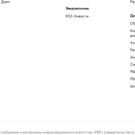
Дзен
Ра
Уведомления
RSS Новости
Др
Об
Ко
до
Хо
Ре
Зн
Са
РБ
РБ
Шк
ения и материалы информационного агентства «РБК» (свидетельство о 