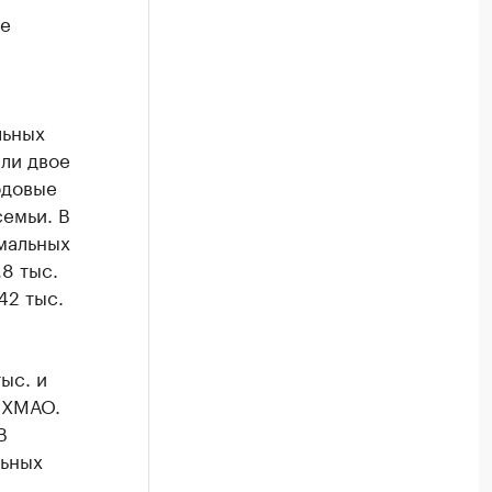
ее
льных
или двое
одовые
емьи. В
мальных
8 тыс.
42 тыс.
ыс. и
и ХМАО.
В
льных