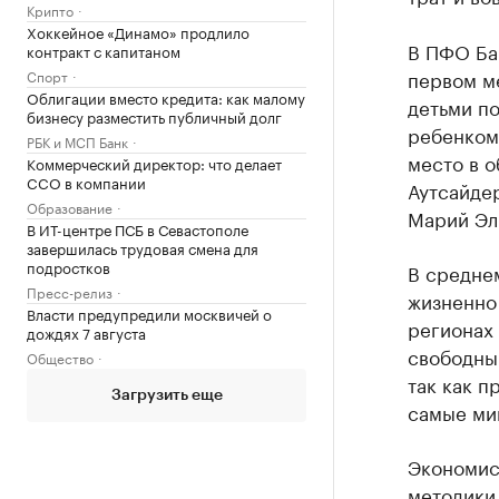
Крипто
Хоккейное «Динамо» продлило
В ПФО Ба
контракт с капитаном
первом ме
Спорт
Облигации вместо кредита: как малому
детьми по
бизнесу разместить публичный долг
ребенком 
РБК и МСП Банк
место в о
Коммерческий директор: что делает
CCO в компании
Аутсайдер
Образование
Марий Эл 
В ИТ-центре ПСБ в Севастополе
завершилась трудовая смена для
подростков
В среднем
Пресс-релиз
жизненно 
Власти предупредили москвичей о
регионах 
дождях 7 августа
свободны
Общество
так как п
Загрузить еще
самые ми
Экономист
методики,