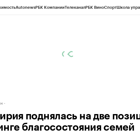
жимость
Autonews
РБК Компании
Телеканал
РБК Вино
Спорт
Школа упра
д
Стиль
Крипто
РБК Бизнес-среда
Дискуссионный клуб
Исследования
К
рагентов
Политика
Экономика
Бизнес
Технологии и медиа
Финансы
Рын
ан
ирия поднялась на две позиц
инге благосостояния семей