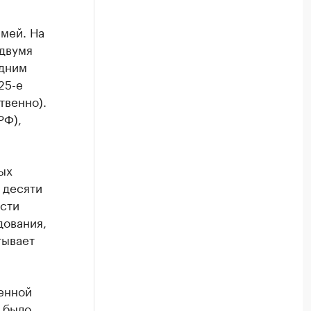
мей. На
 двумя
одним
25-е
твенно).
РФ),
ых
 десяти
ости
дования,
тывает
ленной
 было