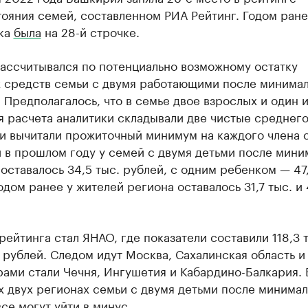
ояния семей, составленном РИА Рейтинг. Годом ран
ка
была
на 28-й строчке.
рассчитывался по потенциально возможному остатку
 средств семьи с двумя работающими после минима
 Предполагалось, что в семье двое взрослых и один 
я расчета аналитики складывали две чистые среднег
и вычитали прожиточный минимум на каждого члена с
 в прошлом году у семей с двумя детьми после мини
оставалось 34,5 тыс. рублей, с одним ребенком — 47,
одом ранее у жителей региона оставалось 31,7 тыс. и 
ейтинга стал ЯНАО, где показатели составили 118,3 т
. рублей. Следом идут Москва, Сахалинская область 
ами стали Чечня, Ингушетия и Кабардино-Балкария. 
х двух регионах семьи с двумя детьми после минима
все могут уйти в минус.