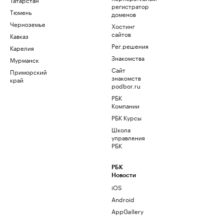
регистратор
Тюмень
доменов
Черноземье
Хостинг
сайтов
Кавказ
Рег.решения
Карелия
Знакомства
Мурманск
Сайт
Приморский
знакомств
край
podbor.ru
РБК
Компании
РБК Курсы
Школа
управления
РБК
РБК
Новости
iOS
Android
AppGallery