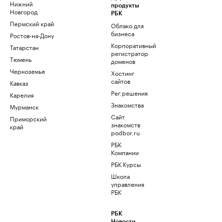
Нижний
продукты
Новгород
РБК
Пермский край
Облако для
бизнеса
Ростов-на-Дону
Корпоративный
Татарстан
регистратор
Тюмень
доменов
Черноземье
Хостинг
сайтов
Кавказ
Рег.решения
Карелия
Знакомства
Мурманск
Сайт
Приморский
знакомств
край
podbor.ru
РБК
Компании
РБК Курсы
Школа
управления
РБК
РБК
Новости