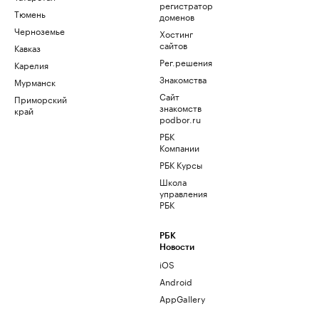
регистратор
Тюмень
доменов
Черноземье
Хостинг
сайтов
Кавказ
Рег.решения
Карелия
Знакомства
Мурманск
Сайт
Приморский
знакомств
край
podbor.ru
РБК
Компании
РБК Курсы
Школа
управления
РБК
РБК
Новости
iOS
Android
AppGallery