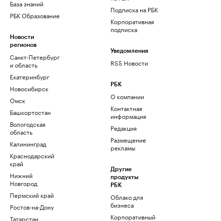
База знаний
Подписка на РБК
РБК Образование
Корпоративная
подписка
Новости
регионов
Уведомления
Санкт-Петербург
RSS Новости
и область
Екатеринбург
РБК
Новосибирск
О компании
Омск
Контактная
Башкортостан
информация
Вологодская
Редакция
область
Размещение
Калининград
рекламы
Краснодарский
край
Другие
Нижний
продукты
Новгород
РБК
Пермский край
Облако для
бизнеса
Ростов-на-Дону
Корпоративный
Татарстан