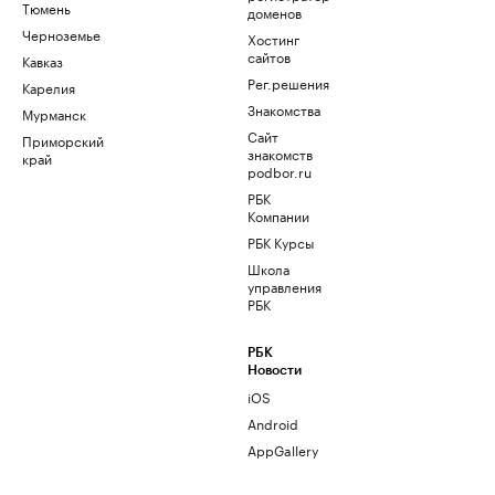
Тюмень
доменов
Черноземье
Хостинг
сайтов
Кавказ
Рег.решения
Карелия
Знакомства
Мурманск
Сайт
Приморский
знакомств
край
podbor.ru
РБК
Компании
РБК Курсы
Школа
управления
РБК
РБК
Новости
iOS
Android
AppGallery