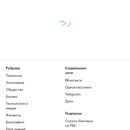
Рубрики
Социальные
сети
Политика
ВКонтакте
Экономика
Одноклассники
Общество
Telegram
Бизнес
Дзен
Технологии и
медиа
Финансы
Подписки
Скрыть баннеры
Биографии
на РБК
База знаний