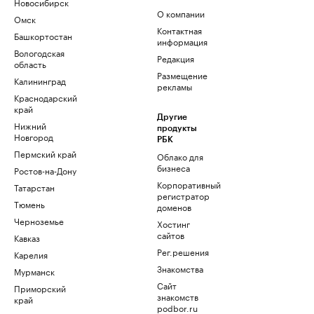
Новосибирск
О компании
Омск
Контактная
Башкортостан
информация
Вологодская
Редакция
область
Размещение
Калининград
рекламы
Краснодарский
край
Другие
Нижний
продукты
Новгород
РБК
Пермский край
Облако для
бизнеса
Ростов-на-Дону
Корпоративный
Татарстан
регистратор
Тюмень
доменов
Черноземье
Хостинг
сайтов
Кавказ
Рег.решения
Карелия
Знакомства
Мурманск
Сайт
Приморский
знакомств
край
podbor.ru