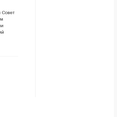
 Совет
ам
ми
ий