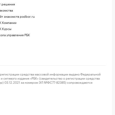
г.решения
акомства
йт знакомств podbor.ru
К Компании
К Курсы
ола управления РБК
регистрации средства массовой информации выдано Федеральной
и сетевого издания «РБК» (свидетельство о регистрации средства
ор) 03.12.2021 за номером ЭЛ №ФС77-82385) сопровождаются