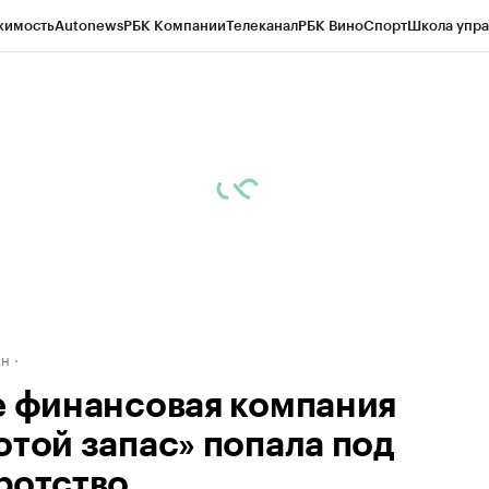
жимость
Autonews
РБК Компании
Телеканал
РБК Вино
Спорт
Школа упра
д
Стиль
Крипто
РБК Бизнес-среда
Дискуссионный клуб
Исследования
К
рагентов
Политика
Экономика
Бизнес
Технологии и медиа
Финансы
Рын
ан
е финансовая компания
отой запас» попала под
ротство