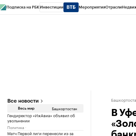
Подписка на РБК
Инвестиции
Мероприятия
Отрасли
Недви
РБК Курсы
РБК Life
Тренды
Визионеры
Национальные проекты
Горо
Спецпроекты СПб
Конференции СПб
Спецпроекты
Проверка конт
Башкортост
Все новости
Башкортостан
Весь мир
В Уф
Гендиректор «ИжАвиа» объявил об
увольнении
«Зол
Политика
Матч Первой лиги перенесли из-за
банк