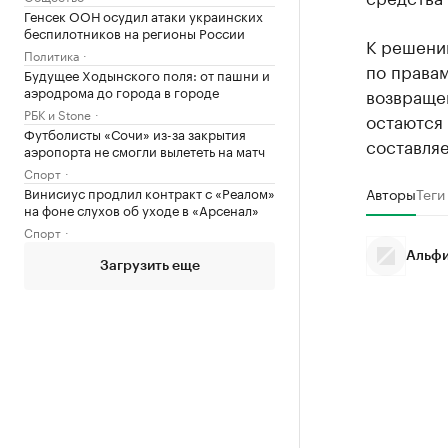
Генсек ООН осудил атаки украинских
беспилотников на регионы России
К решени
Политика
по правам
Будущее Ходынского поля: от пашни и
аэродрома до города в городе
возвраще
РБК и Stone
остаются 
Футболисты «Сочи» из-за закрытия
составляе
аэропорта не смогли вылететь на матч
Спорт
Винисиус продлил контракт с «Реалом»
Авторы
Теги
на фоне слухов об уходе в «Арсенал»
Спорт
Альфи
Загрузить еще