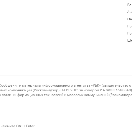
Ре
Зн
Са
РБ
РБ
Шк
ения и материалы информационного агентства «РБК» (свидетельство о 
овых коммуникаций (Роскомнадзор) 09.12.2015 за номером ИА №ФС77-63848) 
 связи, информационных технологий и массовых коммуникаций (Роскомнадз
нажмите Ctrl + Enter