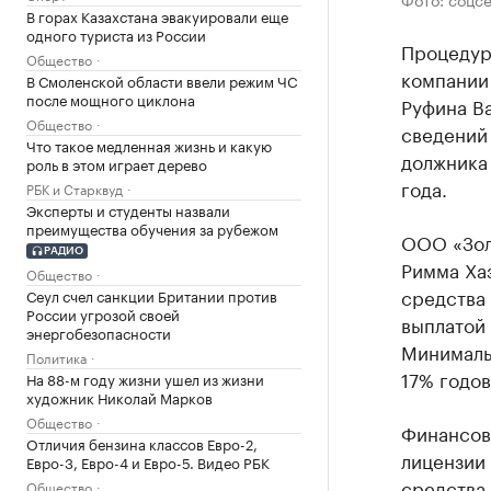
В горах Казахстана эвакуировали еще
одного туриста из России
Процедур
Общество
компании
В Смоленской области ввели режим ЧС
после мощного циклона
Руфина В
Общество
сведений 
Что такое медленная жизнь и какую
должника
роль в этом играет дерево
года.
РБК и Старквуд
Эксперты и студенты назвали
преимущества обучения за рубежом
ООО «Золо
РАДИО
Римма Хаз
Общество
средства
Сеул счел санкции Британии против
России угрозой своей
выплатой 
энергобезопасности
Минимальн
Политика
17% годов
На 88-м году жизни ушел из жизни
художник Николай Марков
Общество
Финансов
Отличия бензина классов Евро-2,
лицензии
Евро-3, Евро-4 и Евро-5. Видео РБК
средства
Общество