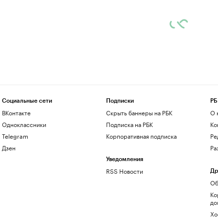
Социальные сети
Подписки
РБ
ВКонтакте
Скрыть баннеры на РБК
О 
Одноклассники
Подписка на РБК
Ко
Telegram
Корпоративная подписка
Ре
Дзен
Ра
Уведомления
RSS Новости
Др
Об
Ко
до
Хо