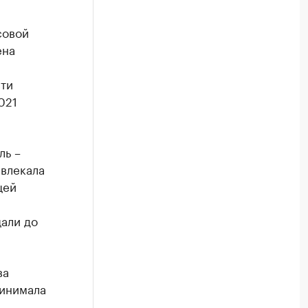
совой
ена
сти
021
ль –
ивлекала
щей
али до
ва
ринимала