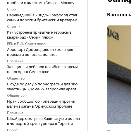
проблем с вылетом «Сочи» в Москву
Спорт
Перешедший в «Лидс» Траффорд стал
Вложенные
самым дорогим британским вратарем
Спорт
Как устроены приватные террасы в
квартирах «Серии плюс»
РБК и ПИК Серия плюс
Аэропорт Домодедово открыли для
приема и вылета самолетов
Политика
Женщина и ребенок погибли во время
непогоды в Смоленске
Общество
В суде по делу о порнографии для экс-
участницы «Дома-2» запросили арест
Общество
Иран сообщил об «операции против
целей врага» в Ормузском проливе
Политика
Шнайдер обыграла Калинскую и вышла
в четвертый круг турнира в Торонто
Спорт
Фото: соцс