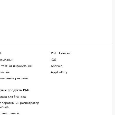
К
РБК Новости
компании
iOS
нтактная информация
Android
дакция
AppGallery
змещение рекламы
угие продукты РБК
лако для бизнеса
рпоративный регистратор
менов
стинг сайтов