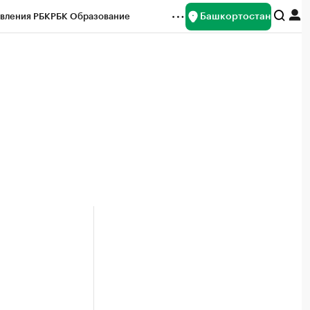
Башкортостан
вления РБК
РБК Образование
редитные рейтинги
Франшизы
Газета
ок наличной валюты