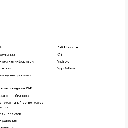
К
РБК Новости
компании
iOS
нтактная информация
Android
дакция
AppGallery
змещение рекламы
угие продукты РБК
лако для бизнеса
рпоративный регистратор
менов
стинг сайтов
г.решения
акомства