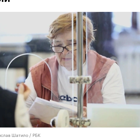
ислав Шатило / РБК