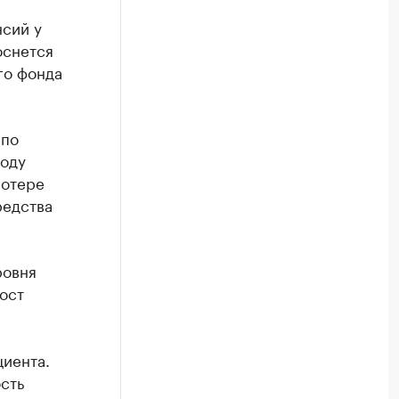
нсий у
оснется
го фонда
 по
году
потере
редства
ровня
ост
иента.
сть