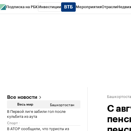
Подписка на РБК
Инвестиции
Мероприятия
Отрасли
Недви
РБК Курсы
РБК Life
Тренды
Визионеры
Национальные проекты
Горо
Спецпроекты СПб
Конференции СПб
Спецпроекты
Проверка конт
Башкортост
Все новости
Башкортостан
Весь мир
С ав
В Первой лиге забили гол после
кульбита из аута
пенс
Спорт
В АТОР сообщили, что туристы из
пенс