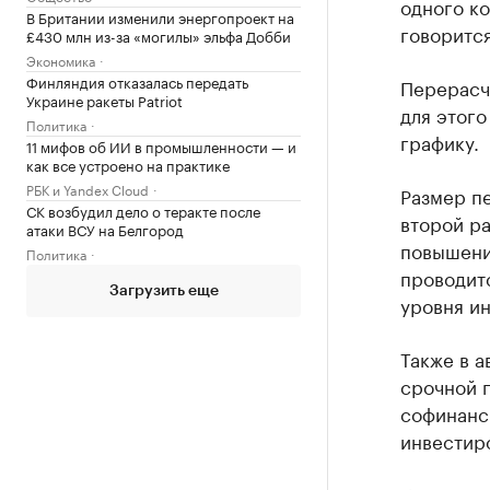
одного ко
В Британии изменили энергопроект на
говоритс
£430 млн из-за «могилы» эльфа Добби
Экономика
Финляндия отказалась передать
Перерасч
Украине ракеты Patriot
для этого
Политика
графику.
11 мифов об ИИ в промышленности — и
как все устроено на практике
РБК и Yandex Cloud
Размер п
СК возбудил дело о теракте после
второй ра
атаки ВСУ на Белгород
повышени
Политика
проводитс
Загрузить еще
уровня и
Также в а
срочной 
софинанс
инвестир