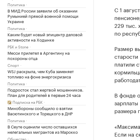
Политика
С 1 авгус
В МИД России заявили об оказании
Румынией прямой военной помощи
пенсионер
Украине
229 тыс.
Политика
по респуб
Каким будет новый эпицентр деловой
активности на Ходынке
РБК и Stone
Размер вы
Месси прилетел в Аргентину на
старости 
похороны отца
платили с
Спорт
кормильца
WSJ раскрыла, чем Куба заменяет
топливо на фоне энергокризиса
работодат
Политика
Подросток стал жертвой мошенников.
В фонде о
План для родителей в первые 24 часа
зарплаты 
Подписка на РБК
Минобороны сообщило о взятии
размера 
Васютинского и Торецкого в ДНР
Политика
«Максима
В Сеуте оценили число оставшихся
нелегальных мигрантов из Марокко
Если на с
Общество