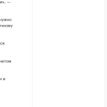
и», —
 нужно
ычному
ся
учетом
и и