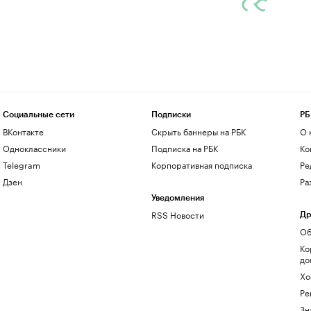
Социальные сети
Подписки
РБ
ВКонтакте
Скрыть баннеры на РБК
О 
Одноклассники
Подписка на РБК
Ко
Telegram
Корпоративная подписка
Ре
Дзен
Ра
Уведомления
RSS Новости
Др
Об
Ко
до
Хо
Ре
Зн