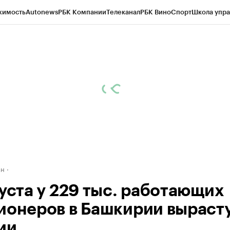
жимость
Autonews
РБК Компании
Телеканал
РБК Вино
Спорт
Школа упра
д
Стиль
Крипто
РБК Бизнес-среда
Дискуссионный клуб
Исследования
К
рагентов
Политика
Экономика
Бизнес
Технологии и медиа
Финансы
Рын
ан
густа у 229 тыс. работающих
ионеров в Башкирии выраст
ии