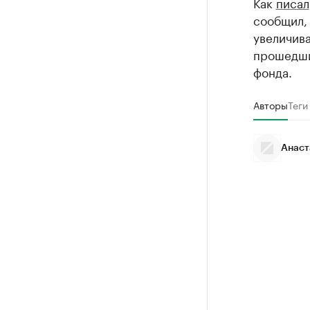
Как
писал
сообщил, 
увеличива
прошедший
фонда.
Авторы
Теги
Анаст