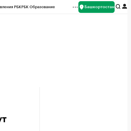
Башкортостан
вления РБК
РБК Образование
редитные рейтинги
Франшизы
Газета
ок наличной валюты
ут