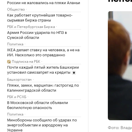
России не жаловались на пляжи Аланьи
Общество
Как работает крупнейшая товарно-
сырьевая биржа страны
РБК и Петербургская Биржа
Армия России ударила по НПЗ в
Сумской области
Политика
IKEA делает ставку на человека, а не на
ИИ. Насколько это оправданно
Подписка на РБК
Почти каждый пятый житель Башкирии
установил самозапрет на кредиты
Башкортостан
Пляжи, замки, марципан: гастрогид по
Калининградской области
РБК и РСХБ
В Московской области объявили
беспилотную опасность
Политика
Минобороны сообщило об ударах по
энергообъектам и аэродрому на
Фото: Влад
Украине