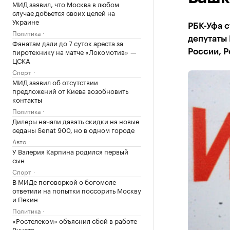
МИД заявил, что Москва в любом
случае добьется своих целей на
Украине
РБК-Уфа с
Политика
депутаты
Фанатам дали до 7 суток ареста за
пиротехнику на матче «Локомотив» —
России, Р
ЦСКА
Спорт
МИД заявил об отсутствии
предложений от Киева возобновить
контакты
Политика
Дилеры начали давать скидки на новые
седаны Senat 900, но в одном городе
Авто
У Валерия Карпина родился первый
сын
Спорт
В МИДе поговоркой о богомоле
ответили на попытки поссорить Москву
и Пекин
Политика
«Ростелеком» объяснил сбой в работе
Рунета