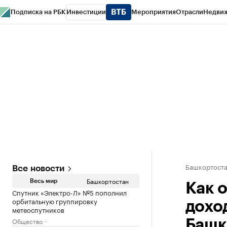
Подписка на РБК
Инвестиции
Мероприятия
Отрасли
Недви
РБК Курсы
РБК Life
Тренды
Визионеры
Национальные проекты
Горо
Спецпроекты СПб
Конференции СПб
Спецпроекты
Проверка конт
Башкортост
Все новости
Башкортостан
Весь мир
Как 
Спутник «Электро-Л» №5 пополнил
орбитальную группировку
дохо
метеоспутников
Общество
Башк