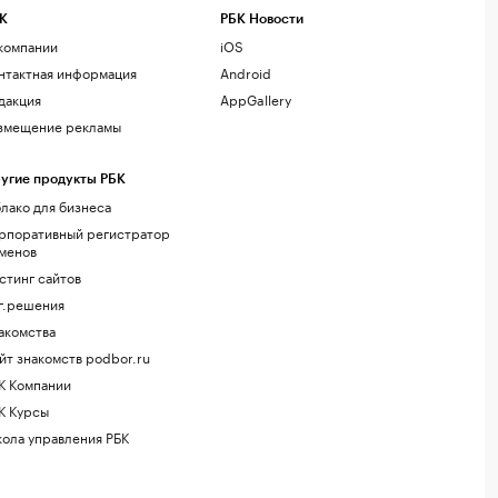
К
РБК Новости
компании
iOS
нтактная информация
Android
дакция
AppGallery
змещение рекламы
угие продукты РБК
лако для бизнеса
рпоративный регистратор
менов
стинг сайтов
г.решения
акомства
йт знакомств podbor.ru
К Компании
К Курсы
ола управления РБК