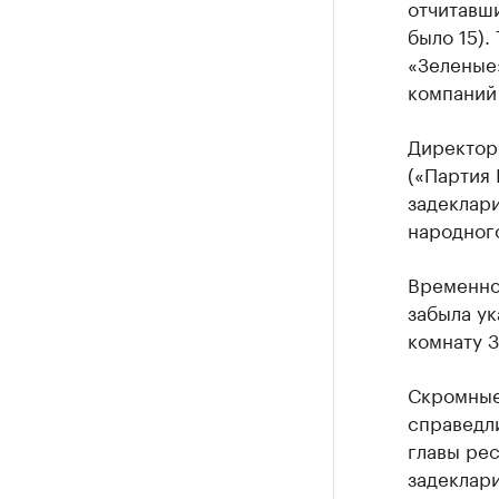
отчитавши
было 15).
«Зеленые»
компаний
Директор
(«Партия 
задеклар
народног
Временно
забыла ук
комнату 3
Скромные
справедли
главы ре
задеклари