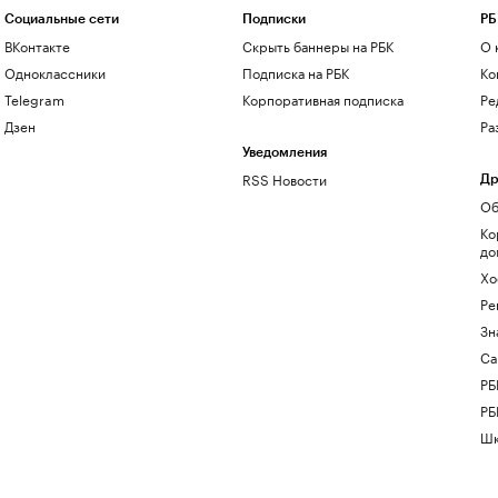
Социальные сети
Подписки
РБ
ВКонтакте
Скрыть баннеры на РБК
О 
Одноклассники
Подписка на РБК
Ко
Telegram
Корпоративная подписка
Ре
Дзен
Ра
Уведомления
RSS Новости
Др
Об
Ко
до
Хо
Ре
Зн
Са
РБ
РБ
Шк