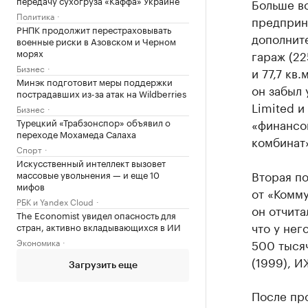
передачу сухогруза «Каффа» Украине
Больше вс
Политика
предприн
РНПК продолжит перестраховывать
дополните
военные риски в Азовском и Черном
морях
гараж (22
Бизнес
и 77,7 кв
Минэк подготовит меры поддержки
он забыл 
пострадавших из-за атак на Wildberries
Limited и
Бизнес
«финансо
Турецкий «Трабзонспор» объявил о
переходе Мохамеда Салаха
комбинат»
Спорт
Искусственный интеллект вызовет
Вторая п
массовые увольнения — и еще 10
мифов
от «Комм
РБК и Yandex Cloud
он отчита
The Economist увидел опасность для
что у нег
стран, активно вкладывающихся в ИИ
500 тысяч
Экономика
(1999), И
Загрузить еще
После про