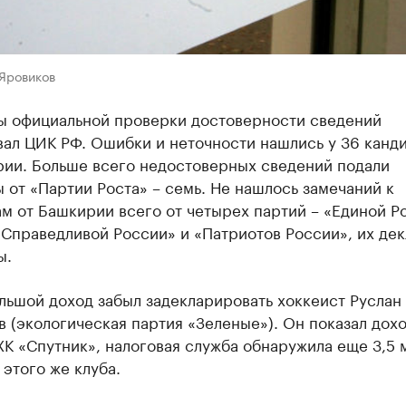
 Яровиков
ты официальной проверки достоверности сведений
вал ЦИК РФ. Ошибки и неточности нашлись у 36 канд
рии. Больше всего недостоверных сведений подали
 от «Партии Роста» – семь. Не нашлось замечаний к
м от Башкирии всего от четырех партий – «Единой Р
«Справедливой России» и «Патриотов России», их де
ы.
льшой доход забыл задекларировать хоккеист Руслан
 (экологическая партия «Зеленые»). Он показал дох
ХК «Спутник», налоговая служба обнаружила еще 3,5 
 этого же клуба.