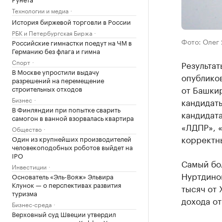
Технологии и медиа
История биржевой торговли в России
РБК и Петербургская Биржа
Фото: Олег
Российские гимнастки поедут на ЧМ в
Германию без флага и гимна
Спорт
Результа
В Москве упростили выдачу
опублико
разрешений на перемещение
от Башки
строительных отходов
Бизнес
кандидаты
В Финляндии при попытке сварить
кандидата
самогон в ванной взорвалась квартира
«ЛДПР», 
Общество
корректн
Один из крупнейших производителей
человекоподобных роботов выйдет на
IPO
Самый бо
Инвестиции
Нуртдинов
Основатель «Эль-Вояж» Эльвира
Клунок — о перспективах развития
тысяч от 
туризма
дохода от
Бизнес-среда
Верховный суд Швеции утвердил