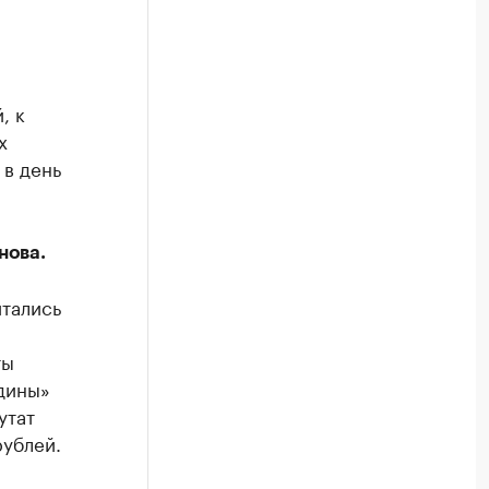
, к
х
 в день
нова.
итались
ты
одины»
утат
рублей.