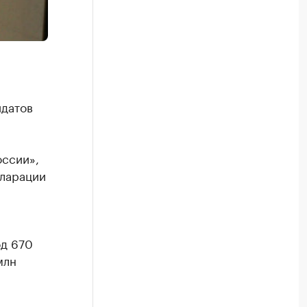
идатов
оссии»,
кларации
од 670
млн