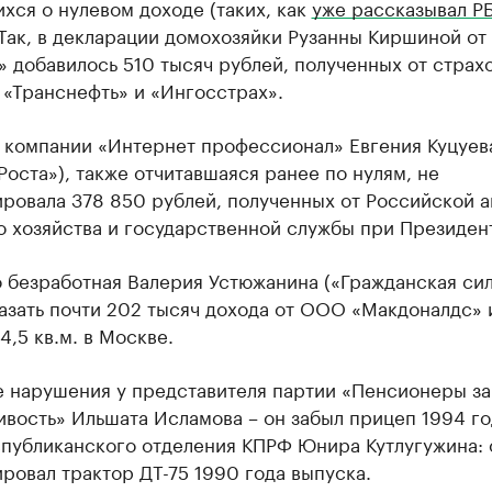
хся о нулевом доходе (таких, как
уже рассказывал Р
 Так, в декларации домохозяйки Рузанны Киршиной от
 добавилось 510 тысяч рублей, полученных от страх
 «Транснефть» и «Ингосстрах».
 компании «Интернет профессионал» Евгения Куцуев
Роста»), также отчитавшаяся ранее по нулям, не
ировала 378 850 рублей, полученных от Российской 
о хозяйства и государственной службы при Президен
 безработная Валерия Устюжанина («Гражданская сил
азать почти 202 тысяч дохода от ООО «Макдоналдс» 
4,5 кв.м. в Москве.
 нарушения у представителя партии «Пенсионеры за
вость» Ильшата Исламова – он забыл прицеп 1994 год
спубликанского отделения КПРФ Юнира Кутлугужина: 
ровал трактор ДТ-75 1990 года выпуска.