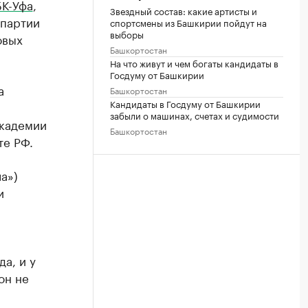
БК-Уфа
,
Звездный состав: какие артисты и
 партии
спортсмены из Башкирии пойдут на
выборы
овых
Башкортостан
На что живут и чем богаты кандидаты в
Госдуму от Башкирии
а
Башкортостан
Кандидаты в Госдуму от Башкирии
забыли о машинах, счетах и судимости
академии
Башкортостан
те РФ.
а»)
и
а, и у
он не