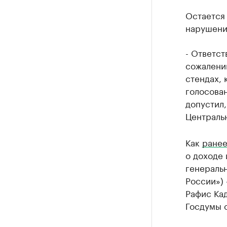
Остается 
нарушени
- Ответст
сожалени
стендах, 
голосован
допустил,
Централь
Как
ранее
о доходе
генераль
России») 
Рафис Кад
Госдумы о