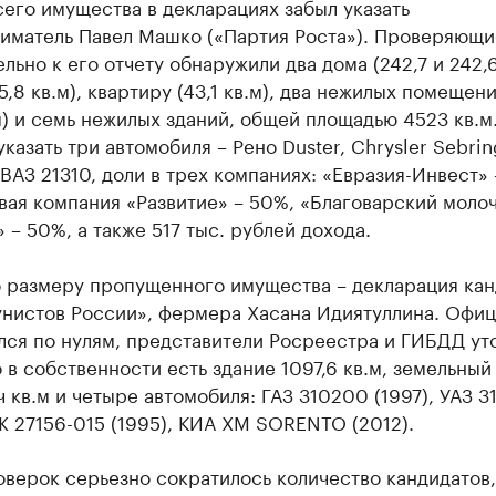
его имущества в декларациях забыл указать
иматель Павел Машко («Партия Роста»). Проверяющи
льно к его отчету обнаружили два дома (242,7 и 242,6
5,8 кв.м), квартиру (43,1 кв.м), два нежилых помещени
.м) и семь нежилых зданий, общей площадью 4523 кв.м
указать три автомобиля – Рено Duster, Chrysler Sebrin
 ВАЗ 21310, доли в трех компаниях: «Евразия-Инвест»
вая компания «Развитие» – 50%, «Благоварский моло
 – 50%, а также 517 тыс. рублей дохода.
о размеру пропущенного имущества – декларация кан
унистов России», фермера Хасана Идиятуллина. Офиц
лся по нулям, представители Росреестра и ГИБДД ут
о в собственности есть здание 1097,6 кв.м, земельный
 кв.м и четыре автомобиля: ГАЗ 310200 (1997), УАЗ 3
Ж 27156-015 (1995), КИА ХМ SОRЕNТО (2012).
верок серьезно сократилось количество кандидатов,