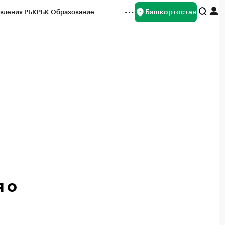
Башкортостан
вления РБК
РБК Образование
редитные рейтинги
Франшизы
Газета
ок наличной валюты
 о