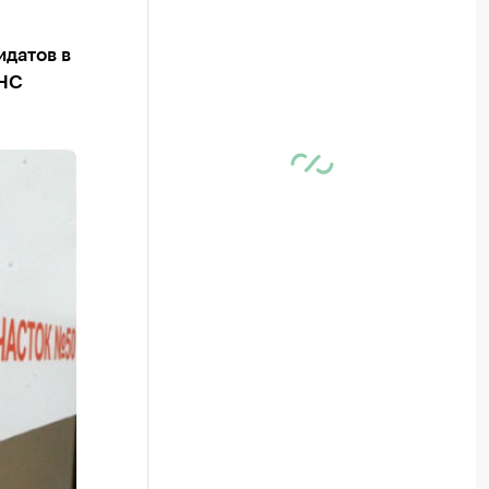
идатов в
ФНС