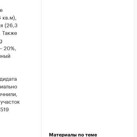
е
 кв.м),
я (26,3
. Также
g
 – 20%,
чный
дидата
иально
очнили,
 участок
1519
Материалы по теме