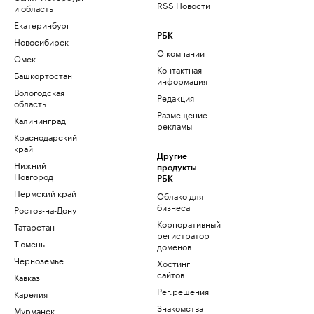
RSS Новости
и область
Екатеринбург
РБК
Новосибирск
О компании
Омск
Контактная
Башкортостан
информация
Вологодская
Редакция
область
Размещение
Калининград
рекламы
Краснодарский
край
Другие
Нижний
продукты
Новгород
РБК
Пермский край
Облако для
бизнеса
Ростов-на-Дону
Корпоративный
Татарстан
регистратор
Тюмень
доменов
Черноземье
Хостинг
сайтов
Кавказ
Рег.решения
Карелия
Знакомства
Мурманск