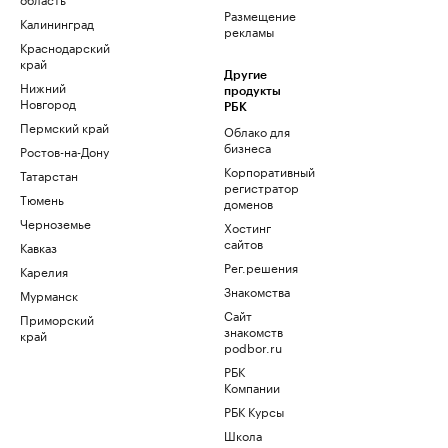
Размещение
Калининград
рекламы
Краснодарский
край
Другие
Нижний
продукты
Новгород
РБК
Пермский край
Облако для
бизнеса
Ростов-на-Дону
Корпоративный
Татарстан
регистратор
Тюмень
доменов
Черноземье
Хостинг
сайтов
Кавказ
Рег.решения
Карелия
Знакомства
Мурманск
Сайт
Приморский
знакомств
край
podbor.ru
РБК
Компании
РБК Курсы
Школа