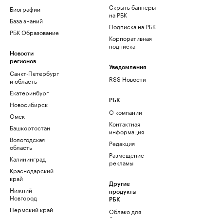
Скрыть баннеры
Биографии
на РБК
База знаний
Подписка на РБК
РБК Образование
Корпоративная
подписка
Новости
регионов
Уведомления
Санкт-Петербург
RSS Новости
и область
Екатеринбург
РБК
Новосибирск
О компании
Омск
Контактная
Башкортостан
информация
Вологодская
Редакция
область
Размещение
Калининград
рекламы
Краснодарский
край
Другие
Нижний
продукты
Новгород
РБК
Пермский край
Облако для