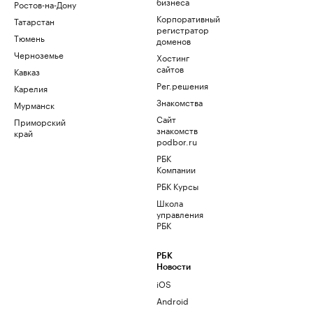
бизнеса
Ростов-на-Дону
Корпоративный
Татарстан
регистратор
Тюмень
доменов
Черноземье
Хостинг
сайтов
Кавказ
Рег.решения
Карелия
Знакомства
Мурманск
Сайт
Приморский
знакомств
край
podbor.ru
РБК
Компании
РБК Курсы
Школа
управления
РБК
РБК
Новости
iOS
Android