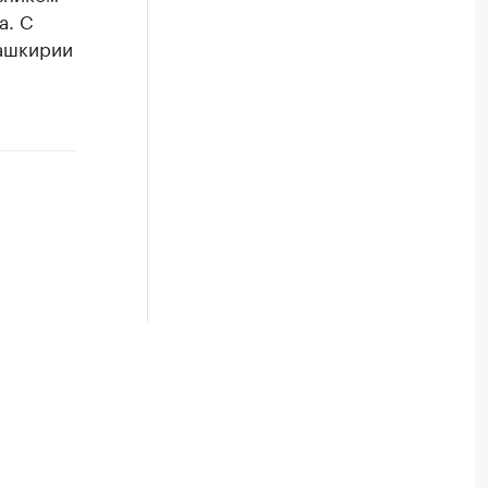
а. С
Башкирии