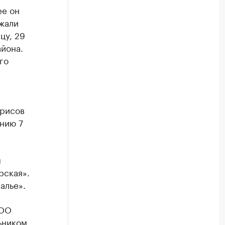
ее он
жали
цу, 29
айона.
го
дрисов
нию 7
м
рская».
алье».
ООО
ьником