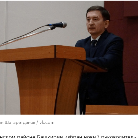
ан Шагаретдинов / vk.com
инском районе Башкирии избран новый руководитель