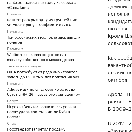
нацбезопасности актрису из сериала
админист
«СашаТаня»
исполнял
Политика
Reuters раскрыл одну из крупнейших
кандидату
уступок Ирану в конфликте с США
октября. 
Политика
Кроме Шаг
Три российских аэропорта закрыли для
полетов
сельсове
Политика
Wildberries начала подготовку к
Как
сооб
запуску собственного мессенджера
вакантно
Технологии и медиа
сложил по
США потребуют от ряда иммигрантов
залоги до $250 тыс. для получения виз
октября.
Политика
Adidas извинился за обилие розовых
Арслан Ш
бутс на ЧМ-26, назвав это совпадением
районе. 
Спорт
Игрока «Зенита» госпитализировали
В 2009–2
после удара локтем в матче Кубка
России
В 2012—2
Спорт
Росстандарт запретил продажу
«Зауралье