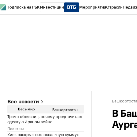
Подписка на РБК
Инвестиции
Мероприятия
Отрасли
Недви
РБК Курсы
РБК Life
Тренды
Визионеры
Национальные проекты
Горо
Спецпроекты СПб
Конференции СПб
Спецпроекты
Проверка конт
Башкортост
Все новости
Башкортостан
Весь мир
В Ба
Трамп объяснил, почему предпочитает
сделку с Ираном войне
Аург
Политика
Киев раскрыл «колоссальную сумму»