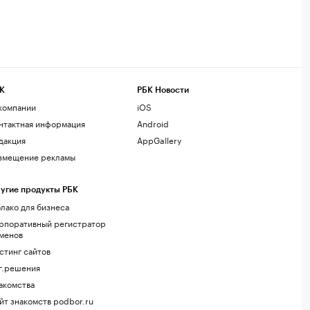
К
РБК Новости
компании
iOS
нтактная информация
Android
дакция
AppGallery
змещение рекламы
угие продукты РБК
лако для бизнеса
рпоративный регистратор
менов
стинг сайтов
г.решения
акомства
йт знакомств podbor.ru