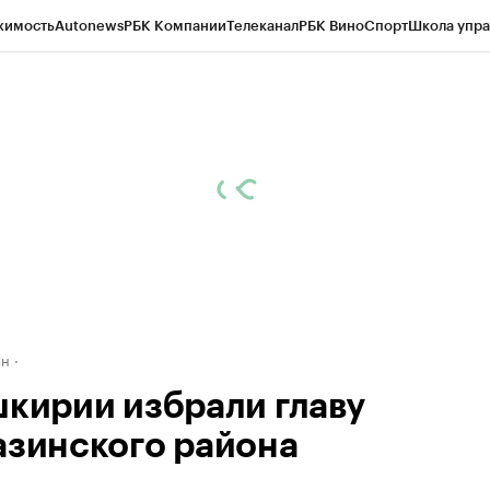
жимость
Autonews
РБК Компании
Телеканал
РБК Вино
Спорт
Школа упра
д
Стиль
Крипто
РБК Бизнес-среда
Дискуссионный клуб
Исследования
К
рагентов
Политика
Экономика
Бизнес
Технологии и медиа
Финансы
Рын
ан
шкирии избрали главу
азинского района