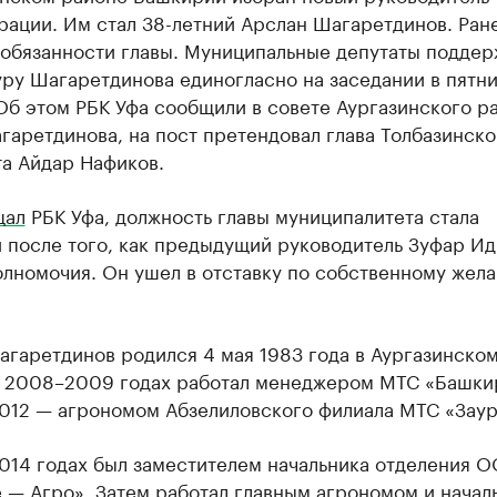
рации. Им стал 38-летний Арслан Шагаретдинов. Ран
 обязанности главы. Муниципальные депутаты поддер
ру Шагаретдинова единогласно на заседании в пятни
Об этом РБК Уфа сообщили в совете Аургазинского р
аретдинова, на пост претендовал глава Толбазинско
та Айдар Нафиков.
щал
РБК Уфа, должность главы муниципалитета стала
й после того, как предыдущий руководитель Зуфар И
лномочия. Он ушел в отставку по собственному жела
агаретдинов родился 4 мая 1983 года в Аургазинско
В 2008–2009 годах работал менеджером МТС «Башки
012 — агрономом Абзелиловского филиала МТС «Заур
014 годах был заместителем начальника отделения 
 — Агро». Затем работал главным агрономом и начал