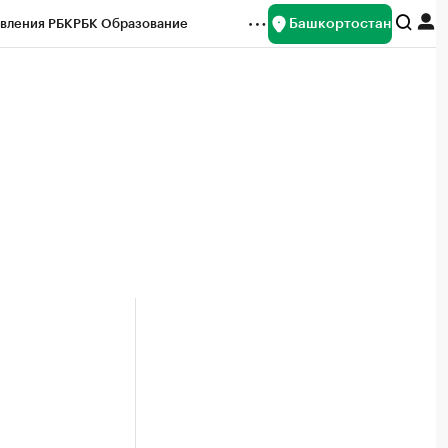
Башкортостан
вления РБК
РБК Образование
редитные рейтинги
Франшизы
Газета
ок наличной валюты