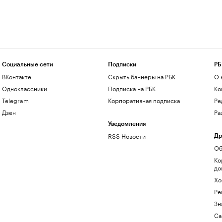
Социальные сети
Подписки
РБ
ВКонтакте
Скрыть баннеры на РБК
О 
Одноклассники
Подписка на РБК
Ко
Telegram
Корпоративная подписка
Ре
Дзен
Ра
Уведомления
RSS Новости
Др
Об
Ко
до
Хо
Ре
Зн
Са