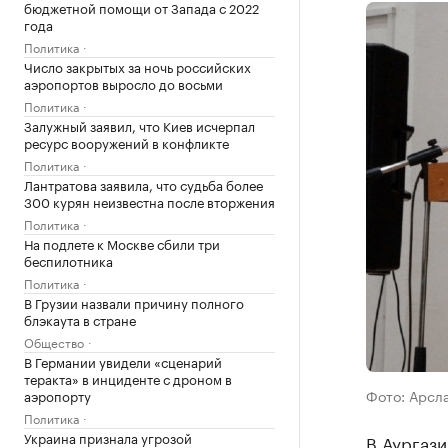
бюджетной помощи от Запада с 2022
года
Политика
Число закрытых за ночь российских
аэропортов выросло до восьми
Политика
Залужный заявил, что Киев исчерпал
ресурс вооружений в конфликте
Политика
Лантратова заявила, что судьба более
300 курян неизвестна после вторжения
Политика
На подлете к Москве сбили три
беспилотника
Политика
В Грузии назвали причину полного
блэкаута в стране
Общество
В Германии увидели «сценарий
теракта» в инциденте с дроном в
Фото: Арсл
аэропорту
Политика
Украина признала угрозой
В Аургаз