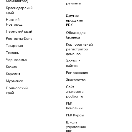
Калининград
рекламы
Краснодарский
край
Другие
Нижний
продукты
Новгород
РБК
Пермский край
Облако для
бизнеса
Ростов-на-Дону
Корпоративный
Татарстан
регистратор
Тюмень
доменов
Черноземье
Хостинг
сайтов
Кавказ
Рег.решения
Карелия
Знакомства
Мурманск
Сайт
Приморский
знакомств
край
podbor.ru
РБК
Компании
РБК Курсы
Школа
управления
РБК