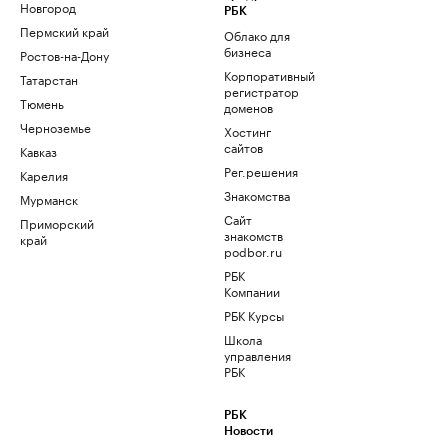
Новгород
РБК
Пермский край
Облако для
бизнеса
Ростов-на-Дону
Корпоративный
Татарстан
регистратор
Тюмень
доменов
Черноземье
Хостинг
сайтов
Кавказ
Рег.решения
Карелия
Знакомства
Мурманск
Сайт
Приморский
знакомств
край
podbor.ru
РБК
Компании
РБК Курсы
Школа
управления
РБК
РБК
Новости