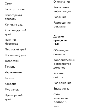
О компании
Омск
Контактная
Башкортостан
информация
Вологодская
Редакция
область
Размещение
Калининград
рекламы
Краснодарский
край
Другие
Нижний
продукты
Новгород
РБК
Пермский край
Облако для
бизнеса
Ростов-на-Дону
Корпоративный
Татарстан
регистратор
Тюмень
доменов
Черноземье
Хостинг
сайтов
Кавказ
Рег.решения
Карелия
Знакомства
Мурманск
Сайт
Приморский
знакомств
край
podbor.ru