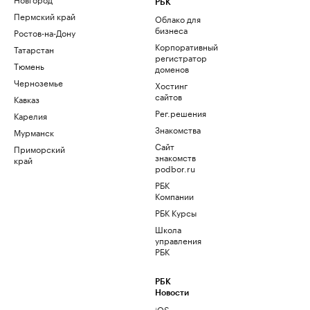
РБК
Пермский край
Облако для
бизнеса
Ростов-на-Дону
Корпоративный
Татарстан
регистратор
Тюмень
доменов
Черноземье
Хостинг
сайтов
Кавказ
Рег.решения
Карелия
Знакомства
Мурманск
Сайт
Приморский
знакомств
край
podbor.ru
РБК
Компании
РБК Курсы
Школа
управления
РБК
РБК
Новости
iOS